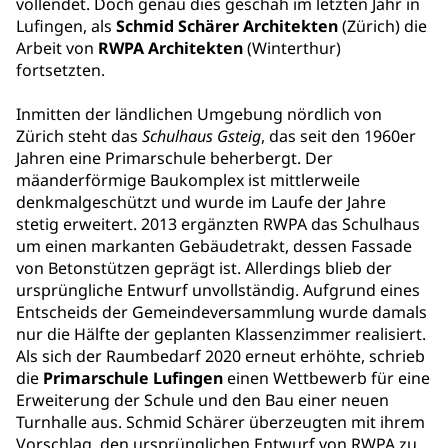
vollendet. Doch genau dies geschah im letzten Jahr in
Lufingen, als
Schmid Schärer Architekten
(Zürich) die
Arbeit von
RWPA Architekten
(Winterthur)
fortsetzten.
Inmitten der ländlichen Umgebung nördlich von
Zürich steht das
Schulhaus Gsteig
, das seit den 1960er
Jahren eine Primarschule beherbergt. Der
mäanderförmige Baukomplex ist mittlerweile
denkmalgeschützt und wurde im Laufe der Jahre
stetig erweitert. 2013 ergänzten RWPA das Schulhaus
um einen markanten Gebäudetrakt, dessen Fassade
von Betonstützen geprägt ist. Allerdings blieb der
ursprüngliche Entwurf unvollständig. Aufgrund eines
Entscheids der Gemeindeversammlung wurde damals
nur die Hälfte der geplanten Klassenzimmer realisiert.
Als sich der Raumbedarf 2020 erneut erhöhte, schrieb
die
Primarschule Lufingen
einen Wettbewerb für eine
Erweiterung der Schule und den Bau einer neuen
Turnhalle aus. Schmid Schärer überzeugten mit ihrem
Vorschlag, den ursprünglichen Entwurf von RWPA zu