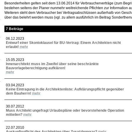
Besonderheiten gelten seit dem 13.06.2014 für Verbraucherverträge (zum Begrif
bestehen seitens der Planer nunmehr weitreichende Pflichten zur Information a
Weiteren steht dem Verbraucher bei Vertragsabschlüssen außerhalb von Geschä
über das belehrt werden muss (vgl. zu allem ausführlich im Beitrag Sonderthem
7 Beiträge
06.12.2023
Entwurf einer Skontoklausel für BU-Vertrag: Einem Architekten nicht
erlaubt!
mehr
15.05.2023
Innenarchitekt muss im Zweifel über seine beschränkte
Bauvorlageberechtigung aufklären!
mehr
03.04.2023
Keine Eintragung in die Architektenliste: Aufklärungspflicht gegenüber
dem Bauherrn!
mehr
30.07.2012
Muss Architekt ungefragt Urlaubspläne oder bevorstehende Operation
mitteilen?
mehr
22.07.2010
Auskunftspflicht des Architekten über Zusatzhonorar?
mehr