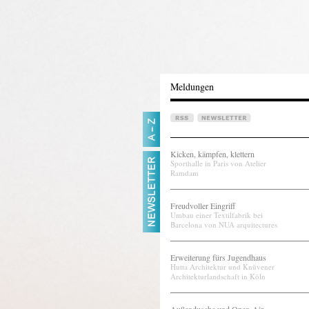
Meldungen
Kicken, kämpfen, klettern
Sporthalle in Paris von Atelier
Ramdam
Freudvoller Eingriff
Umbau einer Textilfabrik bei
Barcelona von NUA arquitectures
Erweiterung fürs Jugendhaus
Hutta Architektur und Knüvener
Architekturlandschaft in Köln