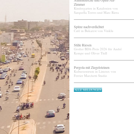
Außendusche und Open-Air-
Zimmer
Kindergarten in Katalonien von
Sarquella Torres und Marc Riera
Spitze nachverdichtet
Café in Bukarest von Vinklu
Stille Riesen
Großer BDA-Preis 2026 für André
Kempe und Oliver Thill
Pergola mit Ziegelsteinen
Kulturzentrum in Limoux von
Ferrier Marchetti Studio
ALLE MELDUNGEN