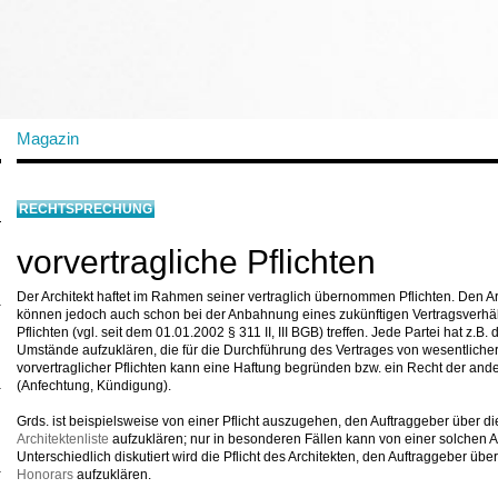
Magazin
RECHTSPRECHUNG
vorvertragliche Pflichten
Der Architekt haftet im Rahmen seiner vertraglich übernommen Pflichten. Den A
können jedoch auch schon bei der Anbahnung eines zukünftigen Vertragsverhäl
Pflichten (vgl. seit dem 01.01.2002 § 311 II, III BGB) treffen. Jede Partei hat z.B
Umstände aufzuklären, die für die Durchführung des Vertrages von wesentliche
vorvertraglicher Pflichten kann eine Haftung begründen bzw. ein Recht der ande
(Anfechtung, Kündigung).
Grds. ist beispielsweise von einer Pflicht auszugehen, den Auftraggeber über d
Architektenliste
aufzuklären; nur in besonderen Fällen kann von einer solchen
Unterschiedlich diskutiert wird die Pflicht des Architekten, den Auftraggeber übe
Honorars
aufzuklären.