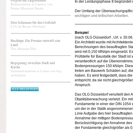
Pergola mit Ziegelsteinen
In der Leistungsphase 8 begründet 
Kulturzentrum in Limoux von
Ferrier Marchetti Studio
Der Umfang der Überwachungspflicht 
wichtigen und kritischen Arbeiten
.
Drei Scheunen für den Golfclub
L2A im Berner Oberland
Beispiel
(nach OLG Düsseldorf , Urt. v. 30.
Buchtipp: Ein Premier entwirft sein
Ein Architekt wurde mit Architektenl
Land
Berechnungen des beauftragten Stat
The Albanian Files
wird mit 0,150 MN/qm eingesetzt. Es 
Prüfstelle für Baustatik der Stadt i
verantwotlich auf die Übereinstim
Begegnung zwischen Stadt und
Bodenpressungen 150 kN/qm. Diese 
Kirche
Gemeindezentrum in Lohne von kbg
treten am Bauwerk Schäden auf, di
architekten
haben. Es wird festgestellt, dass 
entspricht, da sie nicht gleich/größ
Anspruch.
ALLE MELDUNGEN
Das OLG Düsseldorf verurteilt den A
Objektüberwachung verletzt. Ein mit
Fundamente in einer der DIN 1054 
um der in der Statik angenommenen
Linie Aufgabe des hier beauftragten
Annahme der mittigen Bodenpressung
Berücksichtigung der Annahme des St
der Fundamente gleich/größer als 0