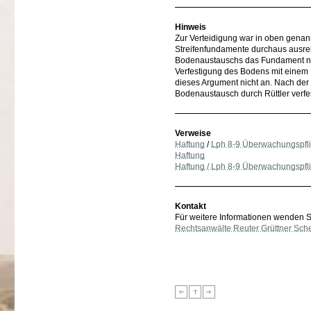
Hinweis
Zur Verteidigung war in oben genan
Streifenfundamente durchaus ausrei
Bodenaustauschs das Fundament ni
Verfestigung des Bodens mit einem R
dieses Argument nicht an. Nach de
Bodenaustausch durch Rüttler verf
Verweise
Haftung
/
Lph 8-9 Überwachungspfli
Haftung
Haftung / Lph 8-9 Überwachungspfl
Kontakt
Für weitere Informationen wenden Sie
Rechtsanwälte Reuter Grüttner Sch