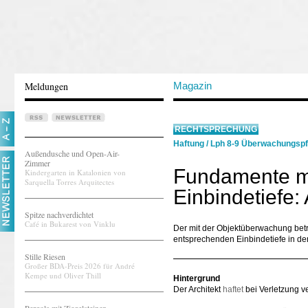
Meldungen
Magazin
RECHTSPRECHUNG
Haftung
/
Lph 8-9 Überwachungspf
Außendusche und Open-Air-
Zimmer
Fundamente mi
Kindergarten in Katalonien von
Sarquella Torres Arquitectes
Einbindetiefe: 
Spitze nachverdichtet
Café in Bukarest von Vinklu
Der mit der Objektüberwachung betr
entsprechenden Einbindetiefe in 
Stille Riesen
Großer BDA-Preis 2026 für André
Kempe und Oliver Thill
Hintergrund
Der Architekt
haftet
bei Verletzung ve