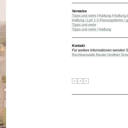
Verweise
Tipps und mehr
/
Haftung
/
Haftung 
Haftung / Lph 1-5 Planungsfehler 
Tipps und mehr
Tipps und mehr / Haftung
Kontakt
Für weitere Informationen wenden Sie
Rechtsanwälte Reuter Grüttner Sch