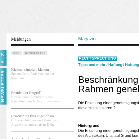
Meldungen
Magazin
RECHTSPRECHUNG
Tipps und mehr
/
Haftung
/
Haftung
Kicken, kämpfen, klettern
Sporthalle in Paris von Atelier
Beschränkung 
Ramdam
Rahmen geneh
Freudvoller Eingriff
Umbau einer Textilfabrik bei
Barcelona von NUA arquitectures
Die Erstellung einer genehmigungsfä
diese zu minimieren ?
Erweiterung fürs Jugendhaus
Hutta Architektur und Knüvener
Architekturlandschaft in Köln
Hintergrund
Die Erstellung einer genehmigungsf
des Architekten. U. a. auf Grund kom