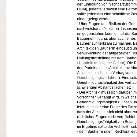
der Einholung von Nachbarzustimmun
HOAI), jedenfalls soweit eine Betro
sollte jedenfalls eine schriftlich
niedergelegt werden.
- Über Fragen und Risiken der Gene
nachweisbar aufzuklären. Insbeson
entgegenstehen könnten, ist der Bau
Baugenehmigung, aber auch eines mög
Bauherr aufmerksam zu machen. Best
Architekt den Bauherrn eindeutig und
Verwirklichung der aufgezeigten Ris
Haftungsfreistellung mit dem Bauher
/ Handeln auf eigene Gefahr
). Die 
den Parteien eines Architektenvert
Architekten schon im Vertrag von di
Genehmigungsverfahren
). Eine sol
Genehmigungsfähigkeit des Vorhaben
schwierigen Abstandsflächen etc.).
- Der Architekt muss sich darüber im
Vorschriften verlangt wird. In welc
Genehmigungsfähigkeit zu lösen und 
letztlich immer eine Frage des Einze
dass der Architekt sich nicht ohne 
rechtlicher Fragen nicht verpflichtet
Genehmigungsfähigkeit von Belang se
im Ergebnis sollte der Architekt - s
- dem Bauherrn raten, Rechtsrat ei