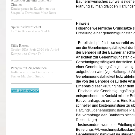
Außendusche und Open-Air-
Bauherrnwunsches zur weitestgehe
Zimmer
Planung zu manigfaltigen Haftungsri
Kindergarten in Katalonien von
Sarquella Torres und Marc Riera
Hinweis
Spitze nachverdichtet
Folgende wesentliche Grundsätze sol
Café in Bukarest von Vinklu
Erstellung einer genehmigungsfähi
- Bereits in Lph 2 ist - so schreibt 
Stille Riesen
um die Genehmigungsfähigkeit der 
Großer BDA-Preis 2026 für André
der Behörde ist der Bauherr anschli
Kempe und Oliver Thill
Ansichten zur Genehmigungsfähigkei
Genehmigungsfähigkeit darstellen. I
einer Genehmigungsfähigkeit ausge
Pergola mit Ziegelsteinen
Kulturzentrum in Limoux von
aufgehoben wird (vgl.
Haftung/.../ 
Ferrier Marchetti Studio
Genehmigungsfähigkeit trotz ablehne
die von der Behörde geäußerte Ansi
Ergebnis dieser Prüfung hat er dem 
ALLE MELDUNGEN
- Erscheint die Genehmigungsfähig
entsprechendem Kontakt mit der Behö
Bauvoranfrage zu erörtern. Eine Ba
schneller und kostengünstiger zu üb
Haftung/.../genehmigungsfähige Pl
Bauvoranfrage den Bauherrn nicht 
Rechtsfrage
).
- Insbesondere wenn die Erteilung 
Befreiungs-/Abweichungstatbestän
Genehmigungsfähigkeit im übrigen nic