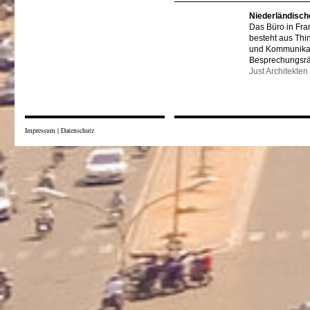
Niederländisch
Das Büro in Fra
besteht aus Thi
und Kommunikat
Besprechungsr
Just Architekten
Impressum
|
Datenschutz