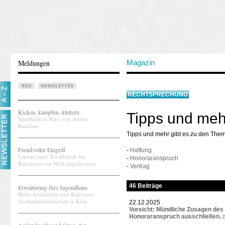
Meldungen
Magazin
RECHTSPRECHUNG
Kicken, kämpfen, klettern
Tipps und meh
Sporthalle in Paris von Atelier
Ramdam
Tipps und mehr gibt es zu den The
Freudvoller Eingriff
-
Haftung
Umbau einer Textilfabrik bei
-
Honoraranspruch
Barcelona von NUA arquitectures
-
Vertrag
46 Beiträge
Erweiterung fürs Jugendhaus
Hutta Architektur und Knüvener
Architekturlandschaft in Köln
22.12.2025
Vorsicht: Mündliche Zusagen des
Honoraranspruch ausschließen.