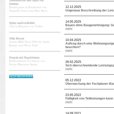
Außendusche und Open-Air-
Zimmer
Kindergarten in Katalonien von
12.12.2025
Sarquella Torres und Marc Riera
Ungenaue Beschreibung der Leist
14.05.2025
Spitze nachverdichtet
Bauen ohne Baugenehmigung: Gan
Café in Bukarest von Vinklu
mehr
Stille Riesen
10.04.2025
Großer BDA-Preis 2026 für André
Auftrag durch eine Wohnungseige
Kempe und Oliver Thill
beachten?
mehr
Pergola mit Ziegelsteinen
Kulturzentrum in Limoux von
26.02.2025
Ferrier Marchetti Studio
Sich überschneidende Leistungsp
mehr
ALLE MELDUNGEN
05.12.2022
Überwachung der Fachplaner-Bau
23.05.2022
Fälligkeit von Teilleistungen kan
mehr
14.09.2021