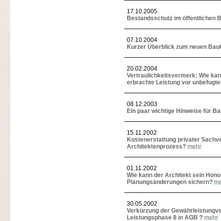
17.10.2005
Bestandsschutz im öffentlichen 
07.10.2004
Kurzer Überblick zum neuen Ba
20.02.2004
Vertraulichkeitsvermerk: Wie kan
erbrachte Leistung vor unbefugt
08.12.2003
Ein paar wichtige Hinweise für Ba
15.11.2002
Kostenerstattung privater Sachv
Architektenprozess?
mehr
01.11.2002
Wie kann der Architekt sein Hon
Planungsänderungen sichern?
me
30.05.2002
Verkürzung der Gewährleistungv
Leistungsphase 8 in AGB ?
mehr