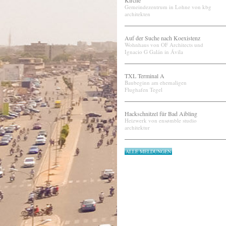
Kirche
Gemeindezentrum in Lohne von kbg
architekten
Auf der Suche nach Koexistenz
Wohnhaus von OF Architects und
Ignacio G Galán in Ávila
TXL Terminal A
Baubeginn am ehemaligen
Flughafen Tegel
Hackschnitzel für Bad Aibling
Heizwerk von ensømble studio
architektur
ALLE MELDUNGEN