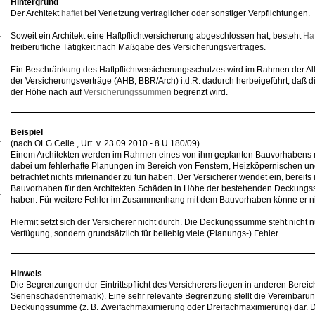
Hintergrund
Der Architekt
haftet
bei Verletzung vertraglicher oder sonstiger Verpflichtungen.
Soweit ein Architekt eine Haftpflichtversicherung abgeschlossen hat, besteht
Haf
freiberufliche Tätigkeit nach Maßgabe des Versicherungsvertrages.
Ein Beschränkung des Haftpflichtversicherungsschutzes wird im Rahmen der 
der Versicherungsverträge (AHB; BBR/Arch) i.d.R. dadurch herbeigeführt, daß di
der Höhe nach auf
Versicherungssummen
begrenzt wird.
Beispiel
(nach OLG Celle , Urt. v. 23.09.2010 - 8 U 180/09)
Einem Architekten werden im Rahmen eines von ihm geplanten Bauvorhabens m
dabei um fehlerhafte Planungen im Bereich von Fenstern, Heizköpernischen und
betrachtet nichts miteinander zu tun haben. Der Versicherer wendet ein, bere
Bauvorhaben für den Architekten Schäden in Höhe der bestehenden Deckungs
haben. Für weitere Fehler im Zusammenhang mit dem Bauvorhaben könne er ni
Hiermit setzt sich der Versicherer nicht durch. Die Deckungssumme steht nicht
Verfügung, sondern grundsätzlich für beliebig viele (Planungs-) Fehler.
Hinweis
Die Begrenzungen der Eintrittspflicht des Versicherers liegen in anderen Bereic
Serienschadenthematik). Eine sehr relevante Begrenzung stellt die Vereinbaru
Deckungssumme (z. B. Zweifachmaximierung oder Dreifachmaximierung) dar.