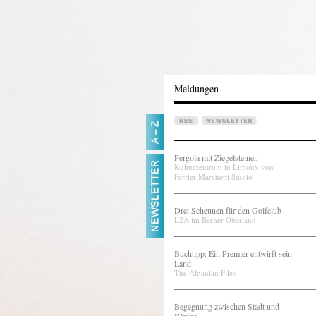
Meldungen
Pergola mit Ziegelsteinen
Kulturzentrum in Limoux von
Ferrier Marchetti Studio
Drei Scheunen für den Golfclub
L2A im Berner Oberland
Buchtipp: Ein Premier entwirft sein
Land
The Albanian Files
Begegnung zwischen Stadt und