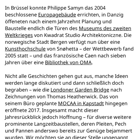
In Brüssel konnte Philippe Samyn das 2004
beschlossene
Europagebäude
errichten, in Danzig
öffeneten nach einem Jahrzehnt Planung und
Baustelle endlich die Türen des
Museums des zweiten
Weltkrieges
von Kwadrat Studio Architektoniczne. Die
norwegische Stadt Bergen verfügt nun über eine
Kunsthochschule
von Snøhetta – der Wettbewerb fand
2005 statt – und das französische Caen nach sieben
Jahren über eine
Bibliothek von OMA
.
Nicht alle Geschichten gehen gut aus, manche Ideen
werden lange diskutiert und dann schließlich doch
begraben – wie die
Londoner Garden Bridge
nach
Zeichnungen von Thomas Heatherwick. Das von
seinem Büro geplante
MOCAA in Kapstadt
hingegen
eröffnete 2017. Insgesamt macht dieser
Jahresrückblick jedoch Hoffnung – für diverse weitere
prominente Langzeitbaustellen, deren Pleiten, Pech
und Pannen anderswo bereits zur Genüge bejammert
wurden. Wir möchten sie an dieser Stelle ungenannt