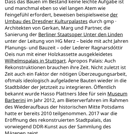
Dass das Bauen im Bestand keine leichte Aufgabe ist
und manchmal eben so viel langen Atem wie
Feingefühl erfordert, beweisen beispielsweise
der
Umbau des Dresdner Kulturpalastes
durch gmp ·
Architekten von Gerkan, Marg und Partner, die
Sanierung der
Berliner Staatsoper Unter den Linden
unter der Leitung von HG Merz – beide mit acht Jahren
Planungs- und Bauzeit – oder Lederer Ragnarsdóttir
Oeis nun mit einer Holzkassette ausgekleidetes
Wilhelmspalais in Stuttgart
. Àpropos Palais: Auch
Rekonstruktionen brauchen ihre Zeit. Nicht zuletzt ist
Zeit auch ein Faktor der nötigen Überzeugungsarbeit,
oftmals ideologisch aufgeladene Bauten wieder in die
Stadtbilder der Jetztzeit zu integrieren. Öffentlich
bekannt wurde Hasso Plattners Idee für sein
Museum
Barberini
im Jahr 2012, am Bieterverfahren im Rahmen
des Wiederaufbaus der historischen Mitte Potsdams
hatte er bereits 2010 teilgenommen. 2017 war die
Eröffnung des rekonstruierten Stadtpalais, das
vorwiegend DDR-Kunst aus der Sammlung des
Mäzenen zeigt.