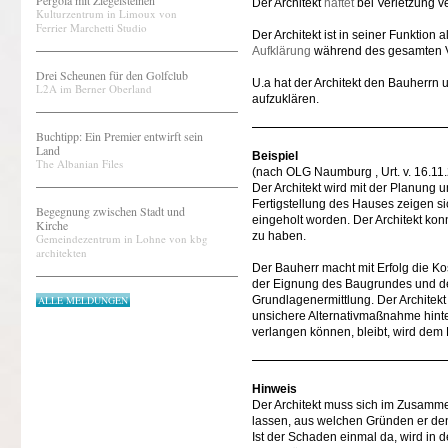
Pergola mit Ziegelsteinen
Der Architekt
haftet
bei Verletzung ve
Kulturzentrum in Limoux von
Ferrier Marchetti Studio
Der Architekt ist in seiner Funkti
Aufklärung
während des gesamten Ver
Drei Scheunen für den Golfclub
U.a hat der Architekt den Bauherrn
L2A im Berner Oberland
aufzuklären.
Buchtipp: Ein Premier entwirft sein
Land
Beispiel
The Albanian Files
(nach OLG Naumburg , Urt. v. 16.11
Der Architekt wird mit der Planung 
Fertigstellung des Hauses zeigen s
Begegnung zwischen Stadt und
eingeholt worden. Der Architekt ko
Kirche
zu haben.
Gemeindezentrum in Lohne von kbg
architekten
Der Bauherr macht mit Erfolg die Kos
der Eignung des Baugrundes und de
ALLE MELDUNGEN
Grundlagenermittlung. Der Architekt
unsichere Alternativmaßnahme hinte
verlangen können, bleibt, wird de
Hinweis
Der Architekt muss sich im Zusamm
lassen, aus welchen Gründen er den
Ist der Schaden einmal da, wird in d