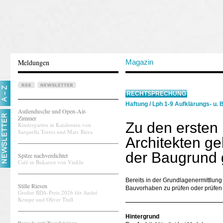
Meldungen
Magazin
RECHTSPRECHUNG
Haftung
/
Lph 1-9 Aufklärungs- u. 
Außendusche und Open-Air-
Zimmer
Zu den ersten 
Kindergarten in Katalonien von
Sarquella Torres und Marc Riera
Architekten ge
der Baugrund g
Spitze nachverdichtet
Café in Bukarest von Vinklu
Bereits in der Grundlagenermittlung 
Stille Riesen
Bauvorhaben zu prüfen oder prüfen 
Großer BDA-Preis 2026 für André
Kempe und Oliver Thill
Hintergrund