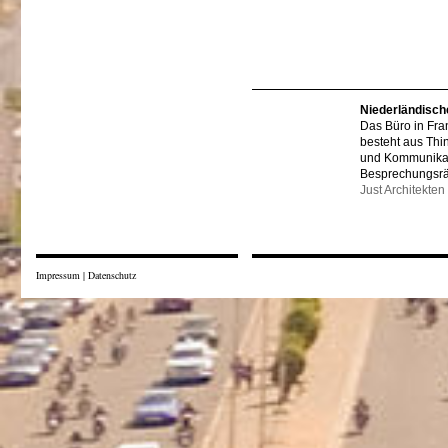
Niederländisch
Das Büro in Fra
besteht aus Thi
und Kommunikat
Besprechungsr
Just Architekten
Impressum
|
Datenschutz