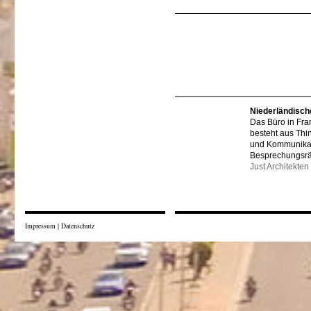
Niederländisch
Das Büro in Fra
besteht aus Thi
und Kommunikat
Besprechungsr
Just Architekten
Impressum
|
Datenschutz