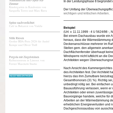
Außendusche und Open-Air-
In der Leistungsphase 8 begründet 
Zimmer
Kindergarten in Katalonien von
Der Umfang der Überwachungspflicht 
Sarquella Torres und Marc Riera
wichtigen und kritischen Arbeiten
.
Spitze nachverdichtet
Café in Bukarest von Vinklu
Beispiel
(Urt. v. 11.11.1999 - 4 U 5624/98 -
Bei einem Dachausbau wurde ein Arch
Stille Riesen
heraus, dass die Wärmedämmung de
Großer BDA-Preis 2026 für André
Deckenanschlüsse mehrerer im Ra
Kempe und Oliver Thill
Stellen gem. den allgemein anerkan
Dachflächenfenster überhaupt kei
Windsperre nicht luftdicht an die
Pergola mit Ziegelsteinen
Kulturzentrum in Limoux von
Architekten wegen Überwachungsve
Ferrier Marchetti Studio
Nach Ansicht des Kammergerichtes B
des Architekten fest. Der Architekt
ALLE MELDUNGEN
hierzu das ihm Zumutbare beizutra
Gesamthonorars (31 %). Richtig sei,
unbedingt nötig sei. Bei einfachen 
Bauausführung verlassen, wenn er n
Architekten oder einen zuverlässigen
Bauvorgänge handele, welche für di
Arbeiten an der Wärmedämmung de
erheblichen Energieverlusten und 
Dachgeschossausbau von ausschl