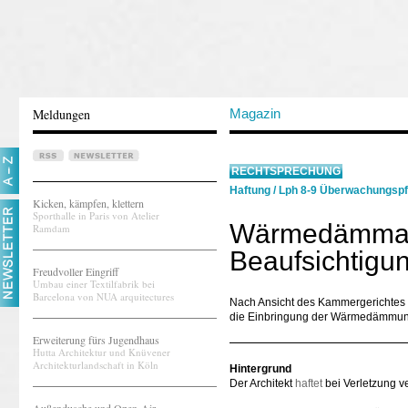
Meldungen
Magazin
RECHTSPRECHUNG
Haftung
/
Lph 8-9 Überwachungspf
Kicken, kämpfen, klettern
Sporthalle in Paris von Atelier
Wärmedämmarb
Ramdam
Beaufsichtigun
Freudvoller Eingriff
Umbau einer Textilfabrik bei
Barcelona von NUA arquitectures
Nach Ansicht des Kammergerichtes Be
die Einbringung der Wärmedämmung 
Erweiterung fürs Jugendhaus
Hutta Architektur und Knüvener
Architekturlandschaft in Köln
Hintergrund
Der Architekt
haftet
bei Verletzung ve