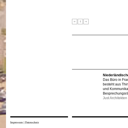
Niederländisch
Das Büro in Fra
besteht aus Thi
und Kommunikat
Besprechungsr
Just Architekten
Impressum
|
Datenschutz