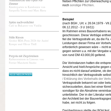
Außendusche und Open-Air-
Neben Pflichten zur Überwachung u
Zimmer
noch
sonstige Pflichten
.
Kindergarten in Katalonien von
Sarquella Torres und Marc Riera
Beispiel
Spitze nachverdichtet
(nach BGH , Urt. v. 26.04.1979 - VI
Café in Bukarest von Vinklu
06.12.2012 - 3 U 16/11)
Im Rahmen eines Bauvorhabens wurd
geschlossen. Diese Verträge enthielt
Stille Riesen
fiel die Vertragsstrafe an, da die F
Großer BDA-Preis 2026 für André
Leistungen dieser Firma ein Vorbehal
Kempe und Oliver Thill
erforderlich gewesen wäre – nicht e
gegen seinen u.a. mit der Vergabe
von rund DM 43.000,00 geltend.
Pergola mit Ziegelsteinen
Kulturzentrum in Limoux von
Ferrier Marchetti Studio
Die Vorinstanzen hatten die entsp
Ansicht und hielt Ansprüche gegen de
dass es nicht darauf ankäme, ob der
ALLE MELDUNGEN
hinsichtlich der Vertragsstrafe selb
/ Erklärung des Vorbehalts der Vertr
Vertragsstrafe bekannt sei oder be
sicherzustellen, dass bei einer förm
sonstiger für die Abnahme vereinbart
unterbliebe. Der in der Literatur ve
der Architekt bei der Bauvertragsges
habe, sei nicht zu folgen.
Darüberhinaus stellte der BGH fest,