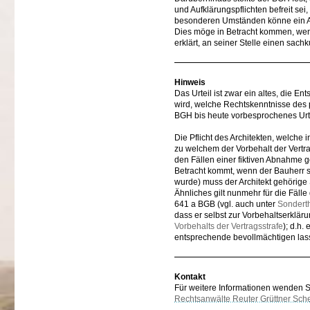
und Aufklärungspflichten befreit sei
besonderen Umständen könne ein Arc
Dies möge in Betracht kommen, wen
erklärt, an seiner Stelle einen sac
Hinweis
Das Urteil ist zwar ein altes, die E
wird, welche Rechtskenntnisse des p
BGH bis heute vorbesprochenes Urteil
Die Pflicht des Architekten, welche i
zu welchem der Vorbehalt der Vertrag
den Fällen einer fiktiven Abnahme 
Betracht kommt, wenn der Bauherr s
wurde) muss der Architekt gehörige 
Ähnliches gilt nunmehr für die Fäll
641 a BGB (vgl. auch unter
Sonder
dass er selbst zur Vorbehaltserklärun
Vorbehalts der Vertragsstrafe
); d.h.
entsprechende bevollmächtigen las
Kontakt
Für weitere Informationen wenden Sie
Rechtsanwälte Reuter Grüttner Sch