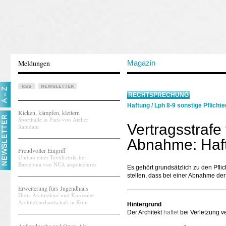
Meldungen
Magazin
RECHTSPRECHUNG
Haftung
/
Lph 8-9 sonstige Pflichte
Kicken, kämpfen, klettern
Sporthalle in Paris von Atelier
Vertragsstrafe
Ramdam
Abnahme: Haft
Freudvoller Eingriff
Umbau einer Textilfabrik bei
Barcelona von NUA arquitectures
Es gehört grundsätzlich zu den Pfli
stellen, dass bei einer Abnahme der 
Erweiterung fürs Jugendhaus
Hutta Architektur und Knüvener
Architekturlandschaft in Köln
Hintergrund
Der Architekt
haftet
bei Verletzung ve