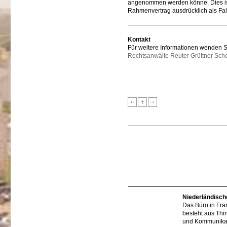
angenommen werden könne. Dies ist
Rahmenvertrag ausdrücklich als Fall
Kontakt
Für weitere Informationen wenden Sie
Rechtsanwälte Reuter Grüttner Sch
Niederländisch
Das Büro in Fra
besteht aus Thi
und Kommunikat