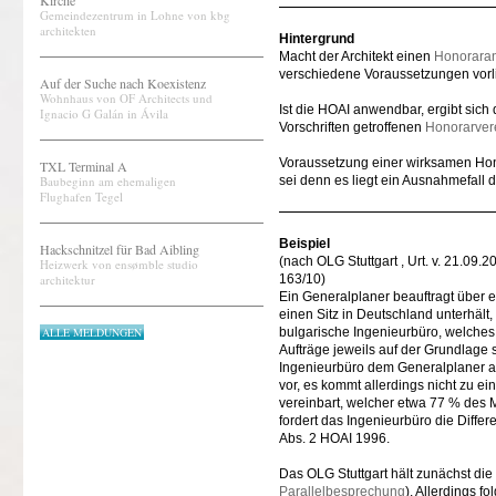
Kirche
Gemeindezentrum in Lohne von kbg
architekten
Hintergrund
Macht der Architekt einen
Honorara
verschiedene Voraussetzungen vorl
Auf der Suche nach Koexistenz
Wohnhaus von OF Architects und
Ist die HOAI anwendbar, ergibt sich
Ignacio G Galán in Ávila
Vorschriften getroffenen
Honorarver
Voraussetzung einer wirksamen Hono
TXL Terminal A
Baubeginn am ehemaligen
sei denn es liegt ein Ausnahmefall 
Flughafen Tegel
Beispiel
Hackschnitzel für Bad Aibling
(nach OLG Stuttgart , Urt. v. 21.09.2
Heizwerk von ensømble studio
architektur
163/10)
Ein Generalplaner beauftragt über 
einen Sitz in Deutschland unterhäl
ALLE MELDUNGEN
bulgarische Ingenieurbüro, welches 
Aufträge jeweils auf der Grundlage 
Ingenieurbüro dem Generalplaner a
vor, es kommt allerdings nicht zu e
vereinbart, welcher etwa 77 % des
fordert das Ingenieurbüro die Diffe
Abs. 2 HOAI 1996.
Das OLG Stuttgart hält zunächst die
Parallelbesprechung
). Allerdings f