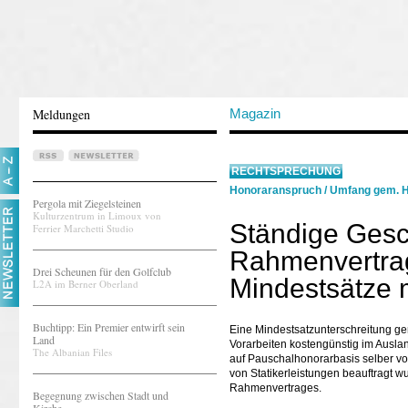
Meldungen
Magazin
RECHTSPRECHUNG
Honoraranspruch
/
Umfang gem. H
Pergola mit Ziegelsteinen
Kulturzentrum in Limoux von
Ständige Gesc
Ferrier Marchetti Studio
Rahmenvertrag
Drei Scheunen für den Golfclub
Mindestsätze 
L2A im Berner Oberland
Buchtipp: Ein Premier entwirft sein
Eine Mindestsatzunterschreitung ge
Land
Vorarbeiten kostengünstig im Ausla
The Albanian Files
auf Pauschalhonorarbasis selber vor
von Statikerleistungen beauftragt 
Rahmenvertrages.
Begegnung zwischen Stadt und