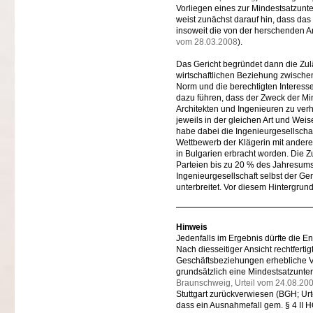
Vorliegen eines zur Mindestsatzun
weist zunächst darauf hin, dass das
insoweit die von der herschenden An
vom 28.03.2008
).
Das Gericht begründet dann die Zul
wirtschaftlichen Beziehung zwische
Norm und die berechtigten Interesse
dazu führen, dass der Zweck der Mi
Architekten und Ingenieuren zu verh
jeweils in der gleichen Art und We
habe dabei die Ingenieurgesellscha
Wettbewerb der Klägerin mit anderen
in Bulgarien erbracht worden. Die 
Parteien bis zu 20 % des Jahresums
Ingenieurgesellschaft selbst der G
unterbreitet. Vor diesem Hintergru
Hinweis
Jedenfalls im Ergebnis dürfte die En
Nach diesseitiger Ansicht rechtfert
Geschäftsbeziehungen erhebliche Vor
grundsätzlich eine Mindestsatzunter
Braunschweig, Urteil vom 24.08.20
Stuttgart zurückverwiesen (BGH; Urte
dass ein Ausnahmefall gem. § 4 II