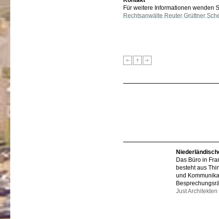
Kontakt
Für weitere Informationen wenden Sie
Rechtsanwälte Reuter Grüttner Sch
Niederländisch
Das Büro in Fra
besteht aus Thi
und Kommunikat
Besprechungsr
Just Architekten