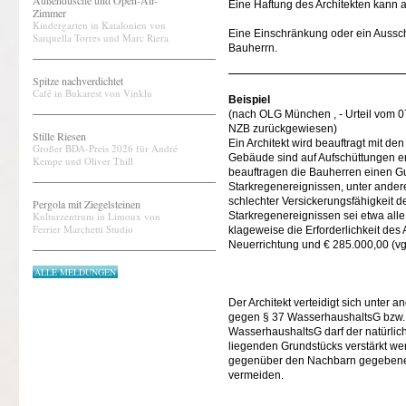
Außendusche und Open-Air-
Eine Haftung des Architekten kann
Zimmer
Kindergarten in Katalonien von
Eine Einschränkung oder ein Aussc
Sarquella Torres und Marc Riera
Bauherrn.
Spitze nachverdichtet
Café in Bukarest von Vinklu
Beispiel
(nach OLG München , - Urteil vom 
NZB zurückgewiesen)
Stille Riesen
Ein Architekt wird beauftragt mit d
Großer BDA-Preis 2026 für André
Gebäude sind auf Aufschüttungen er
Kempe und Oliver Thill
beauftragen die Bauherren einen Gut
Starkregenereignissen, unter ande
schlechter Versickerungsfähigkeit 
Pergola mit Ziegelsteinen
Kulturzentrum in Limoux von
Starkregenereignissen sei etwa all
Ferrier Marchetti Studio
klageweise die Erforderlichkeit de
Neuerrichtung und € 285.000,00 (vg
ALLE MELDUNGEN
Der Architekt verteidigt sich unter
gegen § 37 WasserhaushaltsG bzw. d
WasserhaushaltsG darf der natürlich
liegenden Grundstücks verstärkt we
gegenüber den Nachbarn gegebenenfa
vermeiden.