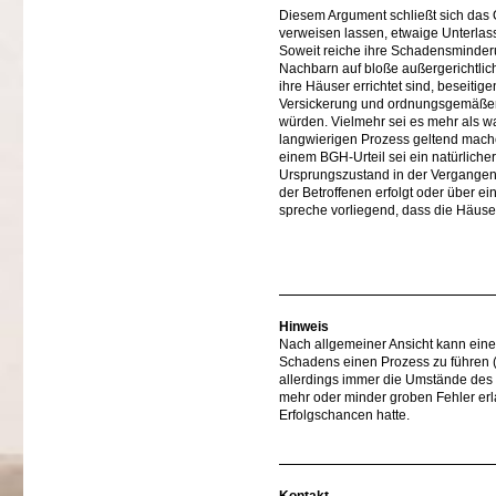
Diesem Argument schließt sich das 
verweisen lassen, etwaige Unterla
Soweit reiche ihre Schadensminderun
Nachbarn auf bloße außergerichtlich
ihre Häuser errichtet sind, beseiti
Versickerung und ordnungsgemäßen 
würden. Vielmehr sei es mehr als wa
langwierigen Prozess geltend mac
einem BGH-Urteil sei ein natürlich
Ursprungszustand in der Vergangenhe
der Betroffenen erfolgt oder über 
spreche vorliegend, dass die Häuse
Hinweis
Nach allgemeiner Ansicht kann eine
Schadens einen Prozess zu führen (
allerdings immer die Umstände des E
mehr oder minder groben Fehler er
Erfolgschancen hatte.