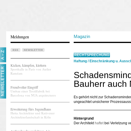
Meldungen
Magazin
RECHTSPRECHUNG
Haftung
/
Einschränkung u. Aussch
Kicken, kämpfen, klettern
Sporthalle in Paris von Atelier
Schadensminde
Ramdam
Bauherr auch 
Freudvoller Eingriff
Umbau einer Textilfabrik bei
Barcelona von NUA arquitectures
Es gehört nicht zur Schadensminde
ungeachtet unsicherer Prozessaussi
Erweiterung fürs Jugendhaus
Hutta Architektur und Knüvener
Architekturlandschaft in Köln
Hintergrund
Der Architekt
haftet
bei Verletzung ve