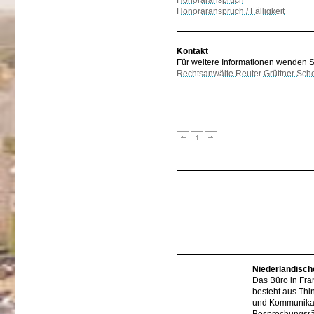
Honoraranspruch
Honoraranspruch / Fälligkeit
Kontakt
Für weitere Informationen wenden Sie
Rechtsanwälte Reuter Grüttner Sch
Niederländisch
Das Büro in Fra
besteht aus Thi
und Kommunikat