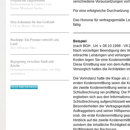
Pergola mit Ziegelsteinen
verschiedene Voraussetzungen vorl
Kulturzentrum in Limoux von
Ferrier Marchetti Studio
Für eine erfolgreiche Durchsetzung
Das Honorar für vertragsgemäße Le
Drei Scheunen für den Golfclub
fällig.
L2A im Berner Oberland
Buchtipp: Ein Premier entwirft sein
Beispiel
Land
(nach BGH , Urt. v. 08.10.1998 - VII
The Albanian Files
Nach vorzeitiger Beendigung des Ver
erbrachte Leistungen und verlangen
Kosten legen Sie eine Kostenermitt
Begegnung zwischen Stadt und
Diese Ermittlung war von dem Auftr
Kirche
Gemeindezentrum in Lohne von kbg
Vorsorglich hatten die Architekten 
architekten
Die Vorinstanz hatte die Klage als 
ersten Kostenermittlung seien die K
ALLE MELDUNGEN
die zweite Kostenermittlung weise a
Schlußrechnung sei prüffähig. Die P
ergbeben sich aus den Informations
Schlußrechnung aufgeschlüsselt wer
Besonderheiten der Vertragsgestal
Auftraggebers und seiner Hilfspers
insb. die erste Kostenermittlung gep
Hinblick auf die zweite Kostenermit
sondern die inhaltliche Richtigkeit 
Prüffähigkeit der Rechnung.