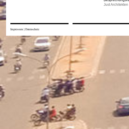
Besprechungsr
Just Architekten
Impressum
|
Datenschutz