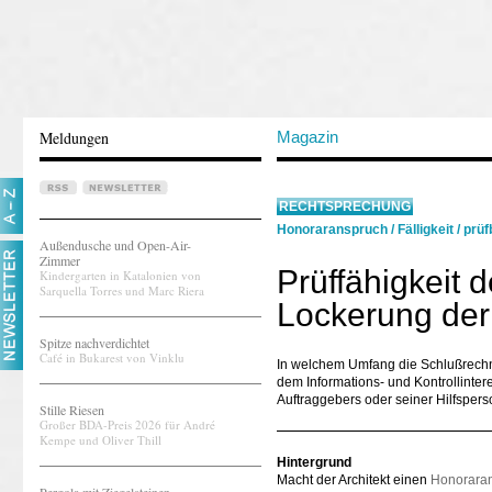
Meldungen
Magazin
RECHTSPRECHUNG
Honoraranspruch
/
Fälligkeit
/
prüf
Außendusche und Open-Air-
Zimmer
Prüffähigkeit 
Kindergarten in Katalonien von
Sarquella Torres und Marc Riera
Lockerung de
Spitze nachverdichtet
Café in Bukarest von Vinklu
In welchem Umfang die Schlußrechnu
dem Informations- und Kontrollinte
Auftraggebers oder seiner Hilfspers
Stille Riesen
Großer BDA-Preis 2026 für André
Kempe und Oliver Thill
Hintergrund
Macht der Architekt einen
Honorara