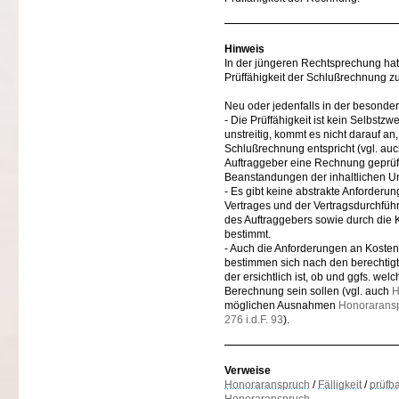
Hinweis
In der jüngeren Rechtsprechung hat 
Prüffähigkeit der Schlußrechnung zu
Neu oder jedenfalls in der besonde
- Die Prüffähigkeit ist kein Selbst
unstreitig, kommt es nicht darauf a
Schlußrechnung entspricht (vgl. au
Auftraggeber eine Rechnung geprüft,
Beanstandungen der inhaltlichen Unr
- Es gibt keine abstrakte Anforde
Vertrages und der Vertragsdurchfüh
des Auftraggebers sowie durch die 
bestimmt.
- Auch die Anforderungen an Kosten
bestimmen sich nach den berechtigte
der ersichtlich ist, ob und ggfs. we
Berechnung sein sollen (vgl. auch
H
möglichen Ausnahmen
Honoraranspr
276 i.d.F. 93
).
Verweise
Honoraranspruch
/
Fälligkeit
/
prüfb