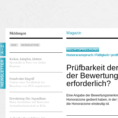
Meldungen
Magazin
RECHTSPRECHUNG
Honoraranspruch
/
Fälligkeit
/
prüf
Kicken, kämpfen, klettern
Sporthalle in Paris von Atelier
Prüfbarkeit d
Ramdam
der Bewertun
Freudvoller Eingriff
erforderlich?
Umbau einer Textilfabrik bei
Barcelona von NUA arquitectures
Eine Angabe der Bewertungsmerkmal
Erweiterung fürs Jugendhaus
Honorarzone gedient haben, in der S
Hutta Architektur und Knüvener
die Honorarzone eindeutig ist.
Architekturlandschaft in Köln