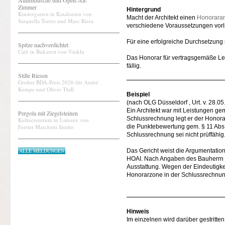
Außendusche und Open-Air-
Zimmer
Hintergrund
Kindergarten in Katalonien von
Macht der Architekt einen
Honorara
Sarquella Torres und Marc Riera
verschiedene Voraussetzungen vorl
Für eine erfolgreiche Durchsetzung
Spitze nachverdichtet
Café in Bukarest von Vinklu
Das Honorar für vertragsgemäße Le
fällig.
Stille Riesen
Großer BDA-Preis 2026 für André
Kempe und Oliver Thill
Beispiel
(nach OLG Düsseldorf , Urt. v. 28.0
Ein Architekt war mit Leistungen ge
Pergola mit Ziegelsteinen
Schlussrechnung legt er der Honorar
Kulturzentrum in Limoux von
Ferrier Marchetti Studio
die Punktebewertung gem. § 11 Abs
Schlussrechnung sei nicht prüffähig
ALLE MELDUNGEN
Das Gericht weist die Argumentatio
HOAI. Nach Angaben des Bauherrn s
Ausstattung. Wegen der Eindeutigk
Honorarzone in der Schlussrechnung
Hinweis
Im einzelnen wird darüber gestritt