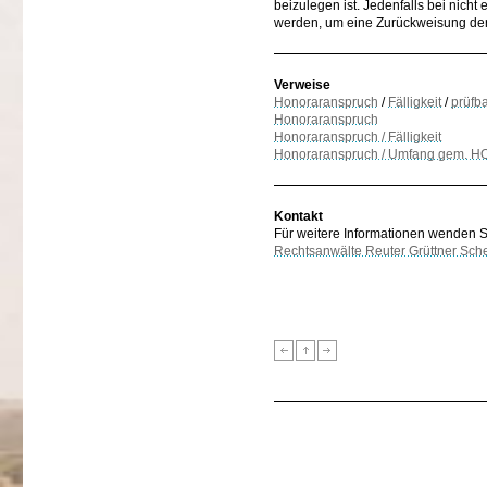
beizulegen ist. Jedenfalls bei nich
werden, um eine Zurückweisung der
Verweise
Honoraranspruch
/
Fälligkeit
/
prüfb
Honoraranspruch
Honoraranspruch / Fälligkeit
Honoraranspruch / Umfang gem. HO
Kontakt
Für weitere Informationen wenden Sie
Rechtsanwälte Reuter Grüttner Sch