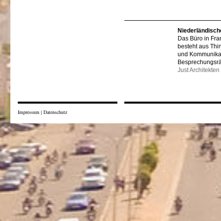
Niederländisch
Das Büro in Fra
besteht aus Thi
und Kommunikat
Besprechungsr
Just Architekten
Impressum
|
Datenschutz