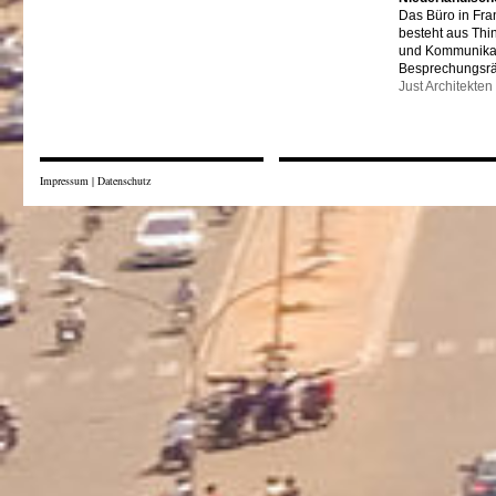
Das Büro in Fra
besteht aus Thi
und Kommunikat
Besprechungsr
Just Architekten
Impressum
|
Datenschutz