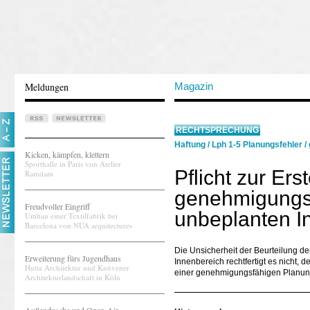
Meldungen
Magazin
RECHTSPRECHUNG
Haftung
/
Lph 1-5 Planungsfehler
/
Kicken, kämpfen, klettern
Sporthalle in Paris von Atelier
Pflicht zur Ers
Ramdam
genehmigungs
Freudvoller Eingriff
unbeplanten I
Umbau einer Textilfabrik bei
Barcelona von NUA arquitectures
Die Unsicherheit der Beurteilung 
Erweiterung fürs Jugendhaus
Innenbereich rechtfertigt es nicht, d
Hutta Architektur und Knüvener
einer genehmigungsfähigen Planung 
Architekturlandschaft in Köln