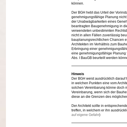
können.
Der BGH hebt das Urteil der Vorinst
genehmigungsfähige Planung nicht ge
der Unabwägbarkeiten eines Genehm
beantragten Baugenehmigung in die 
verwendeten unbestimmten Rechtsbeg
nicht in allen Fällen zuverlässig be
bauplanungsrechtlichen Chancen ei
Architekten im Verhältnis zum Bauhe
Erbringung einer genehmigungsfähige
eine genehmigungsfähige Planung ver
Abs. I BauGB beurteilt werden könne
Hinweis
Der BGH weist ausdrücklich darauf h
in welchen Punkten eine vom Archit
solchen Vereinbarung könne doch n
Vereinbarung, wenn sich der Bauher
diese an die Grenzen des möglichen
Der Architekt sollte in entsprechen
treffen, in welchem er ihn ausdrück
auf eigene Gefahr
)