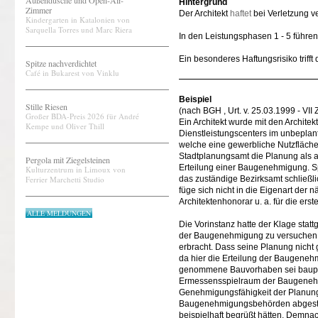
Außendusche und Open-Air-
Hintergrund
Zimmer
Der Architekt
haftet
bei Verletzung ve
Kindergarten in Katalonien von
Sarquella Torres und Marc Riera
In den Leistungsphasen 1 - 5 führe
Ein besonderes Haftungsrisiko trifft
Spitze nachverdichtet
Café in Bukarest von Vinklu
Beispiel
Stille Riesen
(nach BGH , Urt. v. 25.03.1999 - VII
Großer BDA-Preis 2026 für André
Ein Architekt wurde mit den Archit
Kempe und Oliver Thill
Dienstleistungscenters im unbeplante
welche eine gewerbliche Nutzfläche
Stadtplanungsamt die Planung als al
Pergola mit Ziegelsteinen
Erteilung einer Baugenehmigung. S
Kulturzentrum in Limoux von
Ferrier Marchetti Studio
das zuständige Bezirksamt schließ
füge sich nicht in die Eigenart der
Architektenhonorar u. a. für die er
ALLE MELDUNGEN
Die Vorinstanz hatte der Klage stat
der Baugenehmigung zu versuchen. 
erbracht. Dass seine Planung nicht
da hier die Erteilung der Baugenehm
genommene Bauvorhaben sei baupla
Ermessensspielraum der Baugenehm
Genehmigungsfähigkeit der Planun
Baugenehmigungsbehörden abgestim
beispielhaft begrüßt hätten. Demn