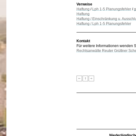
Verweise
Haftung
/
Lph 1-5 Planungsfehler
/
g
Haftung
Haftung / Einschränkung u. Ausschl
Haftung / Lph 1-5 Planungsfehler
Kontakt
Für weitere Informationen wenden Sie
Rechtsanwälte Reuter Grüttner Sch
Niederländisch