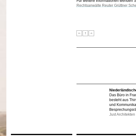
Für weitere Informationen wenden Sie
Rechtsanwälte Reuter Grüttner Sch
Niederländisch
Das Büro in Fra
besteht aus Thi
und Kommunikat
Besprechungsr
Just Architekten