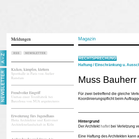
Meldungen
Magazin
RECHTSPRECHUNG
Haftung
/
Einschränkung u. Aussch
Kicken, kämpfen, klettern
Sporthalle in Paris von Atelier
Muss Bauherr 
Ramdam
Freudvoller Eingriff
Für zwei betreffend die gleiche Ver
Umbau einer Textilfabrik bei
Koordinierungspflicht beim Auftragg
Barcelona von NUA arquitectures
Erweiterung fürs Jugendhaus
Hutta Architektur und Knüvener
Hintergrund
Architekturlandschaft in Köln
Der Architekt
haftet
bei Verletzung ve
Eine Haftung des Architekten kann