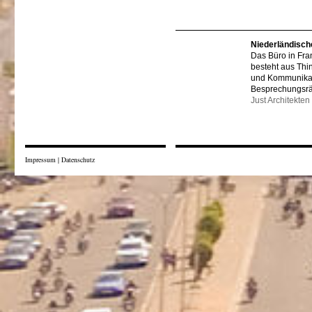
Niederländisch
Das Büro in Fra
besteht aus Thi
und Kommunikat
Besprechungsr
Just Architekten
Impressum
|
Datenschutz