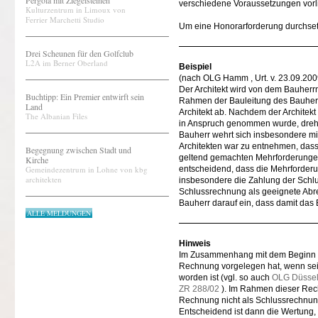
Pergola mit Ziegelsteinen
verschiedene Voraussetzungen vorl
Kulturzentrum in Limoux von
Ferrier Marchetti Studio
Um eine Honorarforderung durchset
Drei Scheunen für den Golfclub
L2A im Berner Oberland
Beispiel
(nach OLG Hamm , Urt. v. 23.09.2009
Der Architekt wird von dem Bauherrn
Buchtipp: Ein Premier entwirft sein
Rahmen der Bauleitung des Bauherr
Land
Architekt ab. Nachdem der Archite
The Albanian Files
in Anspruch genommen wurde, dreht
Bauherr wehrt sich insbesondere m
Architekten war zu entnehmen, dass
Begegnung zwischen Stadt und
geltend gemachten Mehrforderungen
Kirche
Gemeindezentrum in Lohne von kbg
entscheidend, dass die Mehrforderun
architekten
insbesondere die Zahlung der Schlus
Schlussrechnung als geeignete Abrec
Bauherr darauf ein, dass damit das
ALLE MELDUNGEN
Hinweis
Im Zusammenhang mit dem Beginn der
Rechnung vorgelegen hat, wenn seit
worden ist (vgl. so auch
OLG Düsseld
ZR 288/02
). Im Rahmen dieser Rech
Rechnung nicht als Schlussrechnun
Entscheidend ist dann die Wertung,