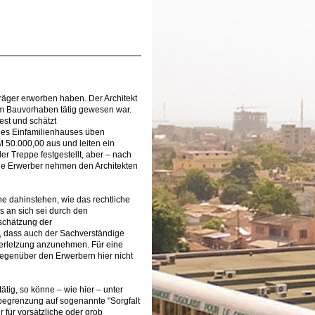
träger erworben haben. Der Architekt
inem Bauvorhaben tätig gewesen war.
est und schätzt
des Einfamilienhauses üben
 50.000,00 aus und leiten ein
r Treppe festgestellt, aber – nach
ie Erwerber nehmen den Architekten
e dahinstehen, wie das rechtliche
s an sich sei durch den
nschätzung der
e, dass auch der Sachverständige
tverletzung anzunehmen. Für eine
gegenüber den Erwerbern hier nicht
ätig, so könne – wie hier – unter
begrenzung auf sogenannte "Sorgfalt
für vorsätzliche oder grob