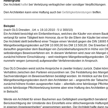
Hintergrund
Der Architekt
haftet
bei Verletzung vertraglicher oder sonstiger Verpflichtungen.
Den Architekten kann eine Haftung auch bei
Gefälligkeitsleistungen
treffen.
Beispiel
(nach OLG Dresden , Urt. v. 19.10.2010 - 5 U 300/10)
Ein Architekt besichtigt ein Einfamilienhaus, welches die Käufer von einem Bau
verlangt für seine Tätigkeit kein Honorar, da er für die Eltern der Käufer bei e
Der Architekt stellt betreffend einer Treppe einen Verstoß gegen die DIN 18065 f
Mängelbeseitigungskosten auf DM 10.000,00 bis DM 13.500,00. Die Erwerber 
daraufhin gegenüber dem Bauträger ein Zurückbehaltungsrecht in Höhe von DM
selbständiges Beweisverfahren ein. In diesem Verfahren wird zwar ein Mangel de
zunächst höherer Einschätzung – weit niedrigere Mängelbeseitigungskosten. D
nunmehr wegen (umsonst) aufgewandter Verfahrenskosten in Anspruch.
Das OLG Dresden weist solche Ansprüche in zweiter Instanz zurück. Dabei könn
Verhältnis zwischen den Parteien einzuordnen sei. Die Feststellung des Mangel
Sachverständigen im Beweisverfahren bestätigt worden. Im Hinblick auf die Ei
Mängelbeseitigungskosten durch den Architekten sei – angesichts der Tatsach
zunächst höhere Kosten ausgeworfen habe – allenfalls eine fahrlässige Pflich
solche fahrlässige Pflichtverletzung komme aber eine Haftung des Architekten 
in Betracht.
Werde ein Architekt für einen Bauherren aus Gefälligkeit unentgeltlich beratend t
Berücksichtigung der Umstände des Einzelfalls eine stillschweigende Haftungs
in eigenen Angelegenheiten" angenommen werden. Der Architekt hafte dann nur 