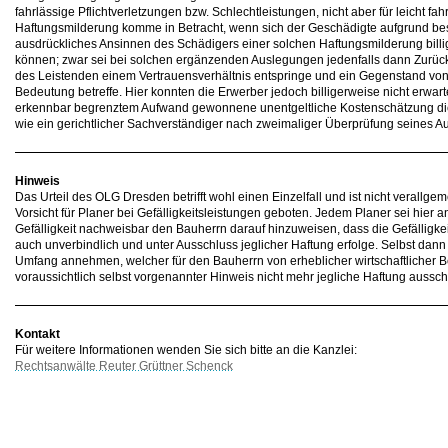
fahrlässige Pflichtverletzungen bzw. Schlechtleistungen, nicht aber für leicht fah
Haftungsmilderung komme in Betracht, wenn sich der Geschädigte aufgrund be
ausdrückliches Ansinnen des Schädigers einer solchen Haftungsmilderung billig
können; zwar sei bei solchen ergänzenden Auslegungen jedenfalls dann Zurück
des Leistenden einem Vertrauensverhältnis entspringe und ein Gegenstand von w
Bedeutung betreffe. Hier konnten die Erwerber jedoch billigerweise nicht erwarte
erkennbar begrenztem Aufwand gewonnene unentgeltliche Kostenschätzung d
wie ein gerichtlicher Sachverständiger nach zweimaliger Überprüfung seines 
Hinweis
Das Urteil des OLG Dresden betrifft wohl einen Einzelfall und ist nicht verallge
Vorsicht für Planer bei Gefälligkeitsleistungen geboten. Jedem Planer sei hier a
Gefälligkeit nachweisbar den Bauherrn darauf hinzuweisen, dass die Gefälligke
auch unverbindlich und unter Ausschluss jeglicher Haftung erfolge. Selbst dann n
Umfang annehmen, welcher für den Bauherrn von erheblicher wirtschaftlicher 
voraussichtlich selbst vorgenannter Hinweis nicht mehr jegliche Haftung aussch
Kontakt
Für weitere Informationen wenden Sie sich bitte an die Kanzlei:
Rechtsanwälte Reuter Grüttner Schenck