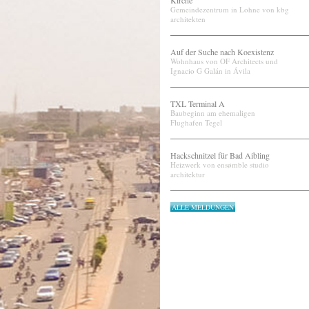
Kirche
Gemeindezentrum in Lohne von kbg
architekten
Auf der Suche nach Koexistenz
Wohnhaus von OF Architects und
Ignacio G Galán in Ávila
TXL Terminal A
Baubeginn am ehemaligen
Flughafen Tegel
Hackschnitzel für Bad Aibling
Heizwerk von ensømble studio
architektur
ALLE MELDUNGEN