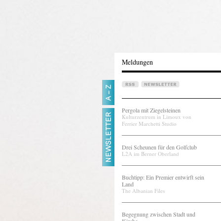
Meldungen
Pergola mit Ziegelsteinen
Kulturzentrum in Limoux von
Ferrier Marchetti Studio
Drei Scheunen für den Golfclub
L2A im Berner Oberland
Buchtipp: Ein Premier entwirft sein
Land
The Albanian Files
Begegnung zwischen Stadt und