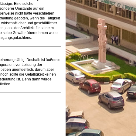
rlässige. Eine solche
sonderer Umstände auf ein
erweise nicht hätte verschließen
haltung geboten, wenn die Tätigkeit
irtschaftlicher und geschäftlicher
n, dass der Architekt für seine mit
ie selbe Gewähr übernehmen wolle
Ausgangsgutachtens.
meinerungsfähig. Deshalb ist äußerste
ngeraten, vor Leistung der
it eben unentgeltlich, darum aber
och sollte die Gefälligkeit keinen
Bedeutung ist. Denn dann würde
ließen.