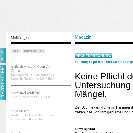
Meldungen
Magazin
RECHTSPRECHUNG
Haftung
/
Lph 8-9 Überwachungspf
Außendusche und Open-Air-
Zimmer
Keine Pflicht 
Kindergarten in Katalonien von
Sarquella Torres und Marc Riera
Untersuchung 
Mängel.
Spitze nachverdichtet
Café in Bukarest von Vinklu
Den Architekten dürfte im Rahmen de
Stille Riesen
treffen, das von ihm geplante und u
Großer BDA-Preis 2026 für André
Kempe und Oliver Thill
Hintergrund