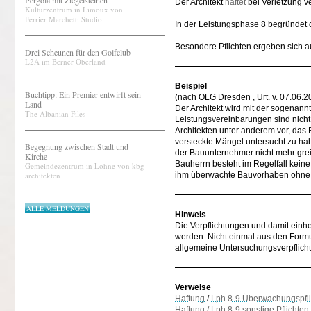
Pergola mit Ziegelsteinen
Der Architekt
haftet
bei Verletzung ve
Kulturzentrum in Limoux von
Ferrier Marchetti Studio
In der Leistungsphase 8 begründet 
Besondere Pflichten ergeben sich 
Drei Scheunen für den Golfclub
L2A im Berner Oberland
Beispiel
Buchtipp: Ein Premier entwirft sein
(nach OLG Dresden , Urt. v. 07.06.2
Land
Der Architekt wird mit der sogenann
The Albanian Files
Leistungsvereinbarungen sind nicht 
Architekten unter anderem vor, das
versteckte Mängel untersucht zu ha
Begegnung zwischen Stadt und
der Bauunternehmer nicht mehr greif
Kirche
Bauherrn besteht im Regelfall keine
Gemeindezentrum in Lohne von kbg
architekten
ihm überwachte Bauvorhaben ohne k
ALLE MELDUNGEN
Hinweis
Die Verpflichtungen und damit einh
werden. Nicht einmal aus den Formu
allgemeine Untersuchungsverpflicht
Verweise
Haftung
/
Lph 8-9 Überwachungspfli
Haftung / Lph 8-9 sonstige Pflichten