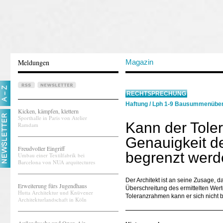
Meldungen
Magazin
RECHTSPRECHUNG
Haftung
/
Lph 1-9 Bausummenüber
Kicken, kämpfen, klettern
Sporthalle in Paris von Atelier
Kann der Tole
Ramdam
Genauigkeit de
Freudvoller Eingriff
begrenzt wer
Umbau einer Textilfabrik bei
Barcelona von NUA arquitectures
Der Architekt ist an seine Zusage, 
Erweiterung fürs Jugendhaus
Überschreitung des ermittelten Wer
Hutta Architektur und Knüvener
Toleranzrahmen kann er sich nicht b
Architekturlandschaft in Köln