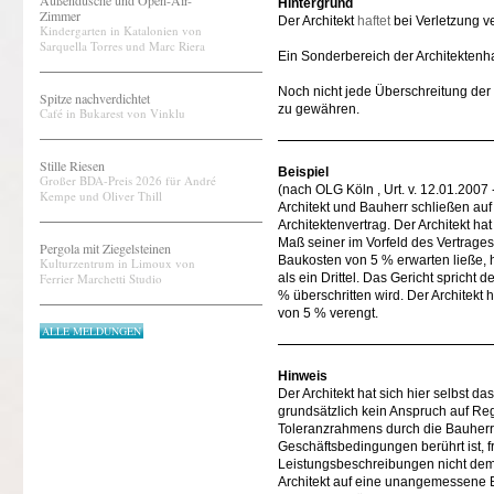
Außendusche und Open-Air-
Hintergrund
Zimmer
Der Architekt
haftet
bei Verletzung ve
Kindergarten in Katalonien von
Sarquella Torres und Marc Riera
Ein Sonderbereich der Architektenhaf
Noch nicht jede Überschreitung der 
Spitze nachverdichtet
zu gewähren.
Café in Bukarest von Vinklu
Stille Riesen
Beispiel
Großer BDA-Preis 2026 für André
(nach OLG Köln , Urt. v. 12.01.2007 
Kempe und Oliver Thill
Architekt und Bauherr schließen au
Architektenvertrag. Der Architekt h
Maß seiner im Vorfeld des Vertrages 
Pergola mit Ziegelsteinen
Baukosten von 5 % erwarten ließe, 
Kulturzentrum in Limoux von
Ferrier Marchetti Studio
als ein Drittel. Das Gericht sprich
% überschritten wird. Der Architekt
von 5 % verengt.
ALLE MELDUNGEN
Hinweis
Der Architekt hat sich hier selbst 
grundsätzlich kein Anspruch auf Reg
Toleranzrahmens durch die Bauherren
Geschäftsbedingungen berührt ist, fr
Leistungsbeschreibungen nicht dem
Architekt auf eine unangemessene 