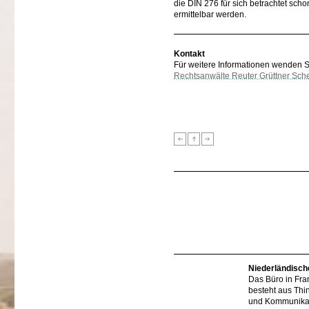
die DIN 276 für sich betrachtet sch
ermittelbar werden.
Kontakt
Für weitere Informationen wenden Sie
Rechtsanwälte Reuter Grüttner Sch
Niederländisch
Das Büro in Fra
besteht aus Thi
und Kommunikat