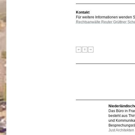
Kontakt
Für weitere Informationen wenden Sie
Rechtsanwälte Reuter Grüttner Sch
Niederländisch
Das Büro in Fra
besteht aus Thi
und Kommunikat
Besprechungsr
Just Architekten