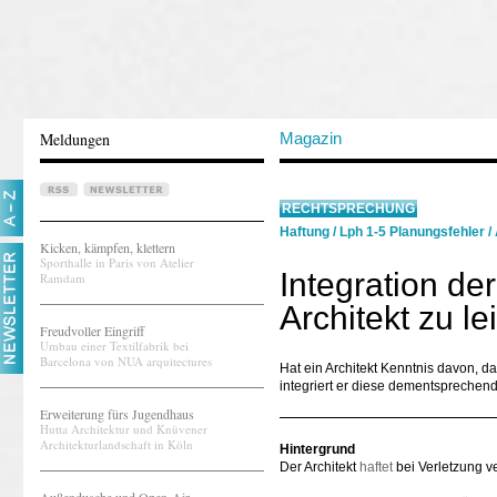
Meldungen
Magazin
RECHTSPRECHUNG
Haftung
/
Lph 1-5 Planungsfehler
/
Kicken, kämpfen, klettern
Sporthalle in Paris von Atelier
Integration de
Ramdam
Architekt zu le
Freudvoller Eingriff
Umbau einer Textilfabrik bei
Barcelona von NUA arquitectures
Hat ein Architekt Kenntnis davon, d
integriert er diese dementsprechend
Erweiterung fürs Jugendhaus
Hutta Architektur und Knüvener
Architekturlandschaft in Köln
Hintergrund
Der Architekt
haftet
bei Verletzung ve