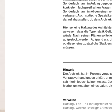
Sonderfachmann in Auftrag gegeben
konkreten, fachspezifischen Fragen
Sonderfachmann im Allgemeinen nich
verlassen. Auch statische Spezialke
darauf abzustellen, ob dem Archite
Hier sei eine Haftung des Architekt
gewesen, dass die Typenstatik Geltu
würde. Nach seinen Plänen sollte 
aufgestockt werden. Aufgrund u.a. d
ob dieser eine zusätzliche Statik er
müssen.
Hinweis
Der Architekt hat im Prozess vorget
Vertragsverhandlungen erklärt, er
sah hierin jedoch keinen Anlass, ü
hierbei um Angaben eines Laien, di
Verweise
Haftung
/
Lph 1-5 Planungsfehler
/
A
Haftung / weitere Beteiligte / Archit