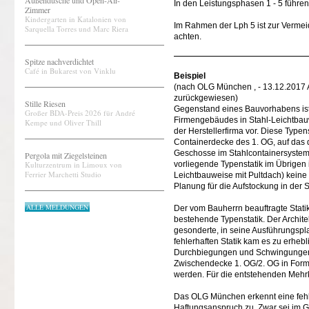
Außendusche und Open-Air-
In den Leistungsphasen 1 - 5 führe
Zimmer
Kindergarten in Katalonien von
Im Rahmen der Lph 5 ist zur Vermeid
Sarquella Torres und Marc Riera
achten.
Spitze nachverdichtet
Café in Bukarest von Vinklu
Beispiel
(nach OLG München , - 13.12.2017 
zurückgewiesen)
Stille Riesen
Gegenstand eines Bauvorhabens ist 
Großer BDA-Preis 2026 für André
Firmengebäudes in Stahl-Leichtbauw
Kempe und Oliver Thill
der Herstellerfirma vor. Diese Typen
Containerdecke des 1. OG, auf das di
Geschosse im Stahlcontainersystem e
Pergola mit Ziegelsteinen
Kulturzentrum in Limoux von
vorliegende Typenstatik im Übrigen
Ferrier Marchetti Studio
Leichtbauweise mit Pultdach) keine G
Planung für die Aufstockung in der S
ALLE MELDUNGEN
Der vom Bauherrn beauftragte Stati
bestehende Typenstatik. Der Architek
gesonderte, in seine Ausführungspl
fehlerhaften Statik kam es zu erhe
Durchbiegungen und Schwingungen. 
Zwischendecke 1. OG/2. OG in For
werden. Für die entstehenden Mehrk
Das OLG München erkennt eine fehl
Haftungsanspruch zu. Zwar sei im G