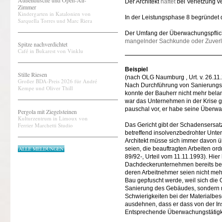
Außendusche und Open-Air-
Der Architekt
haftet
bei Verletzung ve
Zimmer
Kindergarten in Katalonien von
In der Leistungsphase 8 begründet 
Sarquella Torres und Marc Riera
Der Umfang der Überwachungspflicht 
mangelnder Sachkunde oder Zuverl
Spitze nachverdichtet
Café in Bukarest von Vinklu
Beispiel
Stille Riesen
(nach OLG Naumburg , Urt. v. 26.11.
Großer BDA-Preis 2026 für André
Nach Durchführung von Sanierungsa
Kempe und Oliver Thill
konnte der Bauherr nicht mehr belan
war das Unternehmen in der Krise g
pauschal vor, er habe seine Überwac
Pergola mit Ziegelsteinen
Kulturzentrum in Limoux von
Ferrier Marchetti Studio
Das Gericht gibt der Schadensersatz
betreffend insolvenzbedrohter Unt
Architekt müsse sich immer davon 
ALLE MELDUNGEN
seien, die beauftragten Arbeiten 
89/92-, Urteil vom 11.11.1993). Hier
Dachdeckerunternehmen bereits bei 
deren Arbeitnehmer seien nicht meh
Bau gepfuscht werde, weil sich die 
Sanierung des Gebäudes, sondern m
Schwierigkeiten bei der Materialbe
ausdehnen, dass er dass von der In
Entsprechende Überwachungstätigkei