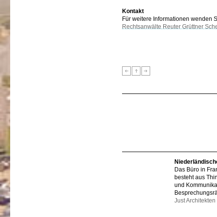
Kontakt
Für weitere Informationen wenden Sie
Rechtsanwälte Reuter Grüttner Sch
Niederländisch
Das Büro in Fra
besteht aus Thi
und Kommunikat
Besprechungsr
Just Architekten