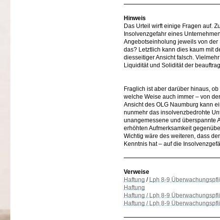
Hinweis
Das Urteil wirft einige Fragen auf. 
Insolvenzgefahr eines Unternehmens ha
Angebotseinholung jeweils von der
das? Letztlich kann dies kaum mit
diesseitiger Ansicht falsch. Vielmeh
Liquidität und Solidität der beauft
Fraglich ist aber darüber hinaus, o
welche Weise auch immer – von der
Ansicht des OLG Naumburg kann ein
nunmehr das insolvenzbedrohte Unte
unangemessene und überspannte Aus
erhöhten Aufmerksamkeit gegenüber
Wichtig wäre des weiteren, dass de
Kenntnis hat – auf die Insolvenzge
Verweise
Haftung
/
Lph 8-9 Überwachungspfli
Haftung
Haftung / Lph 8-9 Überwachungspfl
Haftung / Lph 8-9 Überwachungspfli