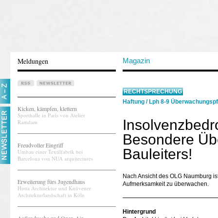
Meldungen
Magazin
RECHTSPRECHUNG
Haftung
/
Lph 8-9 Überwachungspf
Kicken, kämpfen, klettern
Sporthalle in Paris von Atelier
Insolvenzbedr
Ramdam
Besondere Üb
Freudvoller Eingriff
Bauleiters!
Umbau einer Textilfabrik bei
Barcelona von NUA arquitectures
Nach Ansicht des OLG Naumburg ist 
Erweiterung fürs Jugendhaus
Aufmerksamkeit zu überwachen.
Hutta Architektur und Knüvener
Architekturlandschaft in Köln
Hintergrund