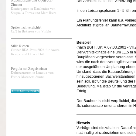
Außendusche und Open-Air-
Der Architekt
haftet
bei Verletzung ve
Zimmer
Kindergarten in Katalonien von
In den Leistungsphasen 1 - 5 führe
Sarquella Torres und Marc Riera
Ein Planungsfehler kann u.a. vorli
Architekt ist grds. an Bauherrnwün
Spitze nachverdichtet
Café in Bukarest von Vinklu
Beispiel
Stille Riesen
(nach BGH , Urt. v. 07.03.2002 - VII 
Großer BDA-Preis 2026 für André
Der Architekt hatte eine um 1,15 m
Kempe und Oliver Thill
Bauplänen vorgesehen veranlasst. 
wies die nach dem vertraglich vorau
der ausgeführten Umplanung ebene
Pergola mit Ziegelsteinen
Umstand, dass die Bauausführung na
Kulturzentrum in Limoux von
Ferrier Marchetti Studio
hinzugezogenen Sachverständigen un
sein soll, ist für die Beurteilung 
Bedeutung. Maßstab für die Vertrags
ALLE MELDUNGEN
Erfolg.
Der Bauherr ist nicht verpflichtet, 
Schadensersatz unter anderem in Hi
Hinweis
Verträge sind einzuhalten. Darauf 
nachhaltig einzubeziehen und seine