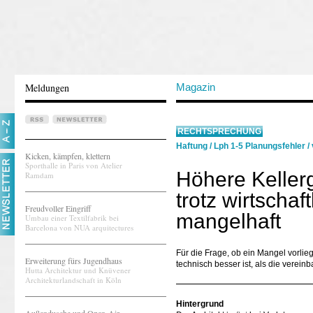
Meldungen
Magazin
RECHTSPRECHUNG
Haftung
/
Lph 1-5 Planungsfehler
/
Kicken, kämpfen, klettern
Sporthalle in Paris von Atelier
Höhere Kellerg
Ramdam
trotz wirtschaf
Freudvoller Eingriff
mangelhaft
Umbau einer Textilfabrik bei
Barcelona von NUA arquitectures
Für die Frage, ob ein Mangel vorlie
Erweiterung fürs Jugendhaus
technisch besser ist, als die vereinb
Hutta Architektur und Knüvener
Architekturlandschaft in Köln
Hintergrund