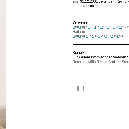
zum 31.12.2001 geltendem Recht. N
anders ausfallen.
Verweise
Haftung
/
Lph 1-5 Planungsfehler
/
v
Haftung
Haftung / Lph 1-5 Planungsfehler
Kontakt
Für weitere Informationen wenden Sie
Rechtsanwälte Reuter Grüttner Sch