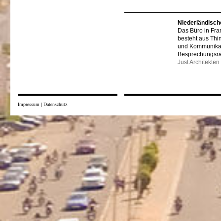
Niederländisch
Das Büro in Fra
besteht aus Thi
und Kommunikat
Besprechungsr
Just Architekten
Impressum
|
Datenschutz