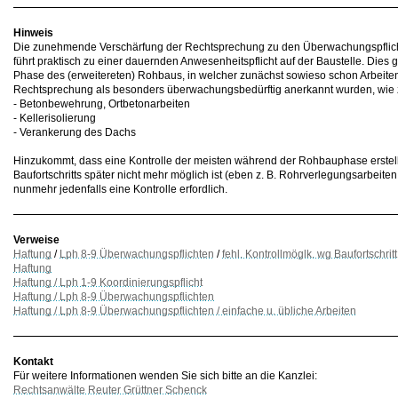
Hinweis
Die zunehmende Verschärfung der Rechtsprechung zu den Überwachungspflicht
führt praktisch zu einer dauernden Anwesenheitspflicht auf der Baustelle. Dies g
Phase des (erweitereten) Rohbaus, in welcher zunächst sowieso schon Arbeiten 
Rechtsprechung als besonders überwachungsbedürftig anerkannt wurden, wie z
- Betonbewehrung, Ortbetonarbeiten
- Kellerisolierung
- Verankerung des Dachs
Hinzukommt, dass eine Kontrolle der meisten während der Rohbauphase erstell
Baufortschritts später nicht mehr möglich ist (eben z. B. Rohrverlegungsarbeiten
nunmehr jedenfalls eine Kontrolle erfordlich.
Verweise
Haftung
/
Lph 8-9 Überwachungspflichten
/
fehl. Kontrollmöglk. wg Baufortschritt
Haftung
Haftung / Lph 1-9 Koordinierungspflicht
Haftung / Lph 8-9 Überwachungspflichten
Haftung / Lph 8-9 Überwachungspflichten / einfache u. übliche Arbeiten
Kontakt
Für weitere Informationen wenden Sie sich bitte an die Kanzlei:
Rechtsanwälte Reuter Grüttner Schenck