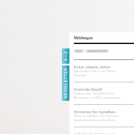
Meldungen
Kicken, kämpfen, klettern
Sporthalle in Paris von Atelier
Ramdam
Freudvoller Eingriff
Umbau einer Textilfabrik bei
Barcelona von NUA arquitectures
Erweiterung fürs Jugendhaus
Hutta Architektur und Knüvener
Architekturlandschaft in Köln