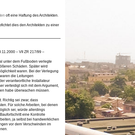
ten
oft eine Haftung des Architekten.
ichtet dies den Architekten zu einer
3.11.2000 – VII ZR 217/99 –
nal unter dem Fußboden verlegte
rößeren Schäden. Später wird
öglichkeit waren. Bei der Verlegung
 waren die Leitungen
er verantwortliche Installateur
er verteidigt sich mit dem Argument,
elnen habe überwachen müssen.
. Richtig sei zwar, dass
ten. Für solche Arbeiten, bei denen
öglich sei, würde allerdings
Baufortschritt eine Kontrolle
eiten, ja selbst bei handwerklichen
itungen vor dem Verschwinden im
nnen.