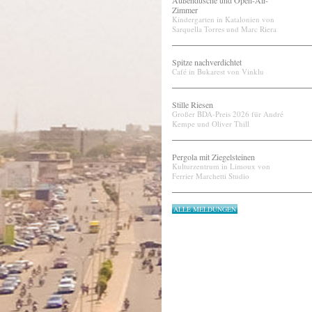
Außendusche und Open-Air-
Zimmer
Kindergarten in Katalonien von
Sarquella Torres und Marc Riera
Spitze nachverdichtet
Café in Bukarest von Vinklu
Stille Riesen
Großer BDA-Preis 2026 für André
Kempe und Oliver Thill
Pergola mit Ziegelsteinen
Kulturzentrum in Limoux von
Ferrier Marchetti Studio
ALLE MELDUNGEN