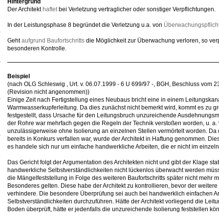
Hintergrund
Der Architekt
haftet
bei Verletzung vertraglicher oder sonstiger Verpflichtungen.
In der Leistungsphase 8 begründet die Verletzung u.a. von
Überwachungspflich
Geht
aufgrund Baufortschritts
die Möglichkeit zur Überwachung verloren, so verpf
besonderen Kontrolle.
Beispiel
(nach OLG Schleswig , Urt. v. 06.07.1999 - 6 U 699/97 -, BGH, Beschluss vom 2
(Revision nicht angenommen))
Einige Zeit nach Fertigstellung eines Neubaus bricht eine in einem Leitungska
Warmwasserkupferleitung. Da dies zunächst nicht bemerkt wird, kommt es zu g
festgestellt, dass Ursache für den Leitungsbruch unzureichende Ausdehnungsm
der Rohre war mehrfach gegen die Regeln der Technik verstoßen worden, u. a.
unzulässigerweise ohne Isolierung an einzelnen Stellen vermörtelt worden. Da d
bereits in Konkurs verfallen war, wurde der Architekt in Haftung genommen. Dies
es handele sich nur um einfache handwerkliche Arbeiten, die er nicht im einz
Das Gericht folgt der Argumentation des Architekten nicht und gibt der Klage statt
handwerkliche Selbstverständlichkeiten nicht lückenlos überwacht werden müss
die Mängelfeststellung in Folge des weiteren Baufortschritts später nicht mehr m
Besonderes gelten. Diese habe der Architekt zu kontrollieren, bevor der weitere 
verhindere. Die besondere Überprüfung sei auch bei handwerklich einfachen Arb
Selbstverständlichkeiten durchzuführen. Hätte der Architekt vorliegend die Le
Boden überprüft, hätte er jedenfalls die unzureichende Isolierung feststellen kö