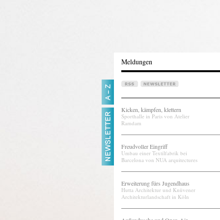
Meldungen
Kicken, kämpfen, klettern
Sporthalle in Paris von Atelier
Ramdam
Freudvoller Eingriff
Umbau einer Textilfabrik bei
Barcelona von NUA arquitectures
Erweiterung fürs Jugendhaus
Hutta Architektur und Knüvener
Architekturlandschaft in Köln