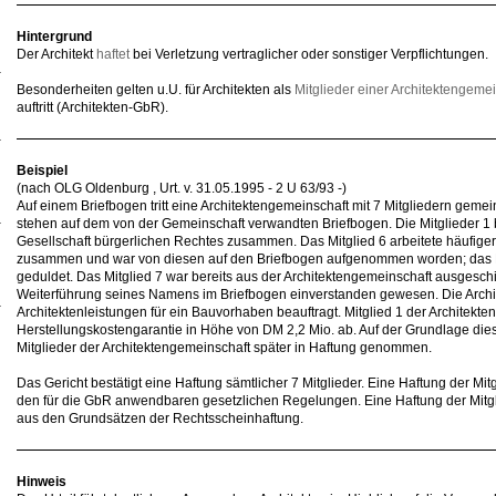
Hintergrund
Der Architekt
haftet
bei Verletzung vertraglicher oder sonstiger Verpflichtungen.
Besonderheiten gelten u.U. für Architekten als
Mitglieder einer Architektengeme
auftritt (Architekten-GbR).
Beispiel
(nach OLG Oldenburg , Urt. v. 31.05.1995 - 2 U 63/93 -)
Auf einem Briefbogen tritt eine Architektengemeinschaft mit 7 Mitgliedern gemei
stehen auf dem von der Gemeinschaft verwandten Briefbogen. Die Mitglieder 1 bi
Gesellschaft bürgerlichen Rechtes zusammen. Das Mitglied 6 arbeitete häufiger 
zusammen und war von diesen auf den Briefbogen aufgenommen worden; das Mit
geduldet. Das Mitglied 7 war bereits aus der Architektengemeinschaft ausgesch
Weiterführung seines Namens im Briefbogen einverstanden gewesen. Die Archi
Architektenleistungen für ein Bauvorhaben beauftragt. Mitglied 1 der Architekte
Herstellungskostengarantie in Höhe von DM 2,2 Mio. ab. Auf der Grundlage die
Mitglieder der Architektengemeinschaft später in Haftung genommen.
Das Gericht bestätigt eine Haftung sämtlicher 7 Mitglieder. Eine Haftung der Mitg
den für die GbR anwendbaren gesetzlichen Regelungen. Eine Haftung der Mitgli
aus den Grundsätzen der Rechtsscheinhaftung.
Hinweis