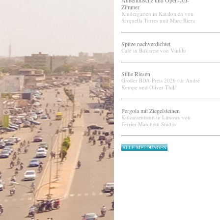
Außendusche und Open-Air-
Zimmer
Kindergarten in Katalonien von
Sarquella Torres und Marc Riera
Spitze nachverdichtet
Café in Bukarest von Vinklu
Stille Riesen
Großer BDA-Preis 2026 für André
Kempe und Oliver Thill
Pergola mit Ziegelsteinen
Kulturzentrum in Limoux von
Ferrier Marchetti Studio
ALLE MELDUNGEN