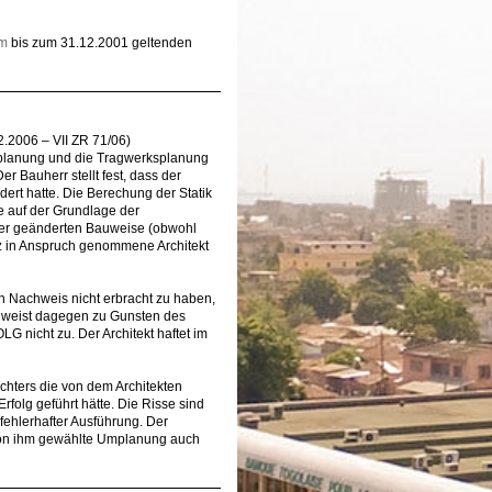
em
bis zum 31.12.2001 geltenden
.2006 – VII ZR 71/06)
ktplanung und die Tragwerksplanung
 Bauherr stellt fest, dass der
t hatte. Die Berechung der Statik
de auf der Grundlage der
 der geänderten Bauweise (obwohl
tz in Anspruch genommene Architekt
hen Nachweis nicht erbracht zu haben,
G weist dagegen zu Gunsten des
G nicht zu. Der Architekt haftet im
chters die von dem Architekten
olg geführt hätte. Die Risse sind
ehlerhafter Ausführung. Der
 von ihm gewählte Umplanung auch