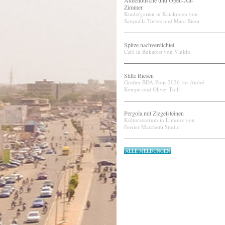
Außendusche und Open-Air-
Zimmer
Kindergarten in Katalonien von
Sarquella Torres und Marc Riera
Spitze nachverdichtet
Café in Bukarest von Vinklu
Stille Riesen
Großer BDA-Preis 2026 für André
Kempe und Oliver Thill
Pergola mit Ziegelsteinen
Kulturzentrum in Limoux von
Ferrier Marchetti Studio
ALLE MELDUNGEN