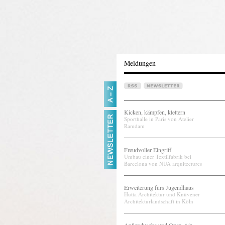
Meldungen
Kicken, kämpfen, klettern
Sporthalle in Paris von Atelier
Ramdam
Freudvoller Eingriff
Umbau einer Textilfabrik bei
Barcelona von NUA arquitectures
Erweiterung fürs Jugendhaus
Hutta Architektur und Knüvener
Architekturlandschaft in Köln