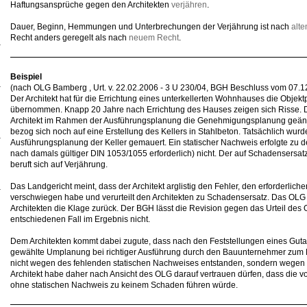
Haftungsansprüche gegen den Architekten
verjähren
.
Dauer, Beginn, Hemmungen und Unterbrechungen der Verjährung ist nach
alt
Recht anders geregelt als nach
neuem Recht
.
Beispiel
(nach OLG Bamberg , Urt. v. 22.02.2006 - 3 U 230/04, BGH Beschluss vom 07.12
Der Architekt hat für die Errichtung eines unterkellerten Wohnhauses die Obje
übernommen. Knapp 20 Jahre nach Errichtung des Hauses zeigen sich Risse. Der
Architekt im Rahmen der Ausführungsplanung die Genehmigungsplanung geänder
bezog sich noch auf eine Erstellung des Kellers in Stahlbeton. Tatsächlich wur
Ausführungsplanung der Keller gemauert. Ein statischer Nachweis erfolgte zu
nach damals gültiger DIN 1053/1055 erforderlich) nicht. Der auf Schadensersa
beruft sich auf Verjährung.
Das Landgericht meint, dass der Architekt arglistig den Fehler, den erforderlic
verschwiegen habe und verurteilt den Architekten zu Schadensersatz. Das OL
Architekten die Klage zurück. Der BGH lässt die Revision gegen das Urteil des OL
entschiedenen Fall im Ergebnis nicht.
Dem Architekten kommt dabei zugute, dass nach den Feststellungen eines Guta
gewählte Umplanung bei richtiger Ausführung durch den Bauunternehmer zum Erf
nicht wegen des fehlenden statischen Nachweises entstanden, sondern wegen f
Architekt habe daher nach Ansicht des OLG darauf vertrauen dürfen, dass die
ohne statischen Nachweis zu keinem Schaden führen würde.