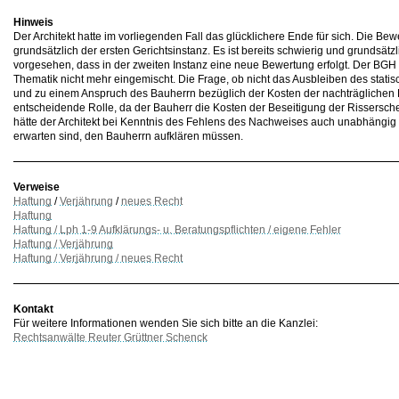
Hinweis
Der Architekt hatte im vorliegenden Fall das glücklichere Ende für sich. Die Bewe
grundsätzlich der ersten Gerichtsinstanz. Es ist bereits schwierig und grundsätz
vorgesehen, dass in der zweiten Instanz eine neue Bewertung erfolgt. Der BGH al
Thematik nicht mehr eingemischt. Die Frage, ob nicht das Ausbleiben des stati
und zu einem Anspruch des Bauherrn bezüglich der Kosten der nachträglichen Ers
entscheidende Rolle, da der Bauherr die Kosten der Beseitigung der Rissersche
hätte der Architekt bei Kenntnis des Fehlens des Nachweises auch unabhängig
erwarten sind, den Bauherrn aufklären müssen.
Verweise
Haftung
/
Verjährung
/
neues Recht
Haftung
Haftung / Lph 1-9 Aufklärungs- u. Beratungspflichten / eigene Fehler
Haftung / Verjährung
Haftung / Verjährung / neues Recht
Kontakt
Für weitere Informationen wenden Sie sich bitte an die Kanzlei:
Rechtsanwälte Reuter Grüttner Schenck