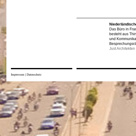
Niederländisch
Das Büro in Fra
besteht aus Thi
und Kommunikat
Besprechungsr
Just Architekten
Impressum
|
Datenschutz