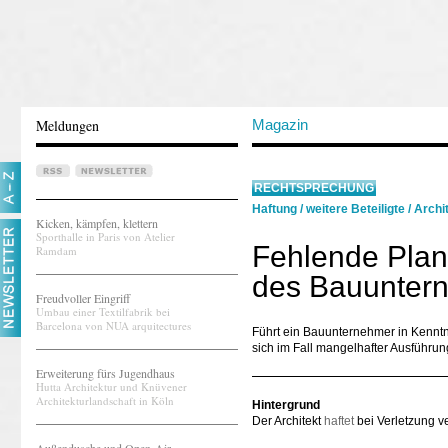
Meldungen
Magazin
RECHTSPRECHUNG
Haftung
/
weitere Beteiligte
/
Archi
Kicken, kämpfen, klettern
Sporthalle in Paris von Atelier
Fehlende Plan
Ramdam
des Bauunter
Freudvoller Eingriff
Umbau einer Textilfabrik bei
Barcelona von NUA arquitectures
Führt ein Bauunternehmer in Kenntn
sich im Fall mangelhafter Ausführu
Erweiterung fürs Jugendhaus
Hutta Architektur und Knüvener
Architekturlandschaft in Köln
Hintergrund
Der Architekt
haftet
bei Verletzung ve