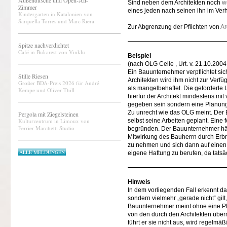
Außendusche und Open-Air-
Sind neben dem Architekten noch
w
Zimmer
eines jeden nach seinen ihn im Verh
Kindergarten in Katalonien von
Sarquella Torres und Marc Riera
Zur Abgrenzung der Pflichten von
Ar
Spitze nachverdichtet
Café in Bukarest von Vinklu
Beispiel
(nach OLG Celle , Urt. v. 21.10.2004
Ein Bauunternehmer verpflichtet si
Stille Riesen
Architekten wird ihm nicht zur Verfü
Großer BDA-Preis 2026 für André
als mangelbehaftet. Die geforderte 
Kempe und Oliver Thill
hierfür der Architekt mindestens mit
gegeben sein sondern eine Planung 
Zu unrecht wie das OLG meint. Der
Pergola mit Ziegelsteinen
Kulturzentrum in Limoux von
selbst seine Arbeiten geplant. Eine
Ferrier Marchetti Studio
begründen. Der Bauunternehmer hä
Mitwirkung des Bauherrn durch Erbr
zu nehmen und sich dann auf einen 
ALLE MELDUNGEN
eigene Haftung zu berufen, da tats
Hinweis
In dem vorliegenden Fall erkennt das 
sondern vielmehr „gerade nicht“ gil
Bauunternehmer meint ohne eine Pl
von den durch den Architekten übe
führt er sie nicht aus, wird regelm