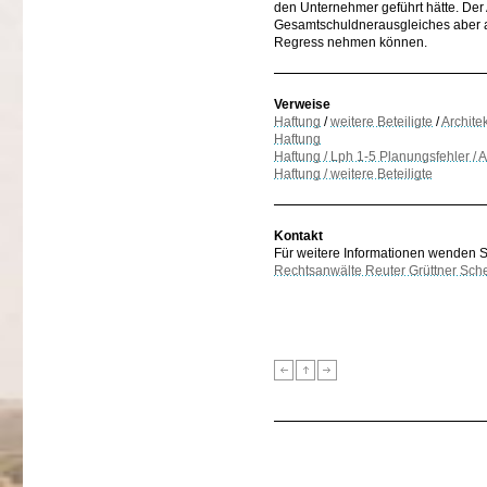
den Unternehmer geführt hätte. Der
Gesamtschuldnerausgleiches aber a
Regress nehmen können.
Verweise
Haftung
/
weitere Beteiligte
/
Archite
Haftung
Haftung / Lph 1-5 Planungsfehler /
Haftung / weitere Beteiligte
Kontakt
Für weitere Informationen wenden Sie
Rechtsanwälte Reuter Grüttner Sch