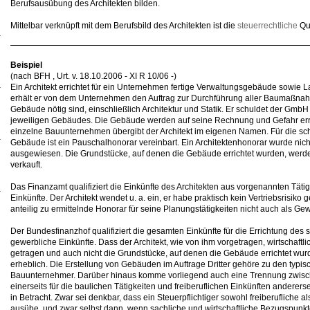
Berufsausübung des Architekten bilden.
Mittelbar verknüpft mit dem Berufsbild des Architekten ist die
steuerrechtliche
Qua
Beispiel
(nach BFH , Urt. v. 18.10.2006 - XI R 10/06 -)
Ein Architekt errichtet für ein Unternehmen fertige Verwaltungsgebäude sowie 
erhält er von dem Unternehmen den Auftrag zur Durchführung aller Baumaßnahme
Gebäude nötig sind, einschließlich Architektur und Statik. Er schuldet der Gmb
jeweiligen Gebäudes. Die Gebäude werden auf seine Rechnung und Gefahr erric
einzelne Bauunternehmen übergibt der Architekt im eigenen Namen. Für die schl
Gebäude ist ein Pauschalhonorar vereinbart. Ein Architektenhonorar wurde nic
ausgewiesen. Die Grundstücke, auf denen die Gebäude errichtet wurden, werde
verkauft.
Das Finanzamt qualifiziert die Einkünfte des Architekten aus vorgenannten Täti
Einkünfte. Der Architekt wendet u. a. ein, er habe praktisch kein Vertriebsrisiko 
anteilig zu ermittelnde Honorar für seine Planungstätigkeiten nicht auch als Ge
Der Bundesfinanzhof qualifiziert die gesamten Einkünfte für die Errichtung des
gewerbliche Einkünfte. Dass der Architekt, wie von ihm vorgetragen, wirtschaftlich
getragen und auch nicht die Grundstücke, auf denen die Gebäude errichtet wurde
erheblich. Die Erstellung von Gebäuden im Auftrage Dritter gehöre zu den typis
Bauunternehmer. Darüber hinaus komme vorliegend auch eine Trennung zwisc
einerseits für die baulichen Tätigkeiten und freiberuflichen Einkünften andererse
in Betracht. Zwar sei denkbar, dass ein Steuerpflichtiger sowohl freiberufliche 
ausübe, und zwar selbst dann, wenn sachliche und wirtschaftliche Bezugspun