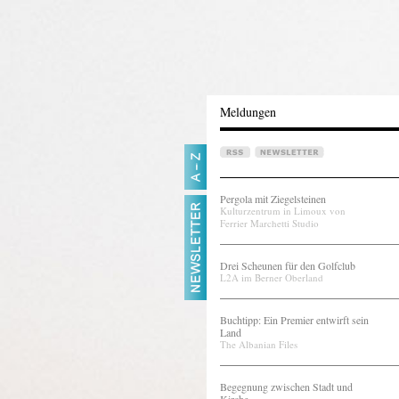
Meldungen
Pergola mit Ziegelsteinen
Kulturzentrum in Limoux von
Ferrier Marchetti Studio
Drei Scheunen für den Golfclub
L2A im Berner Oberland
Buchtipp: Ein Premier entwirft sein
Land
The Albanian Files
Begegnung zwischen Stadt und