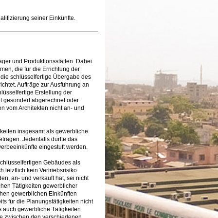
lifizierung seiner Einkünfte.
Lager und Produktionsstätten. Dabei
n, die für die Errichtung der
H die schlüsselfertige Übergabe des
htet. Aufträge zur Ausführung an
üsselfertige Erstellung der
ht gesondert abgerechnet oder
n vom Architekten nicht an- und
gkeiten insgesamt als gewerbliche
getragen. Jedenfalls dürfte das
werbeeinkünfte eingestuft werden.
 schlüsselfertigen Gebäudes als
 letztlich kein Vertriebsrisiko
n, an- und verkauft hat, sei nicht
chen Tätigkeiten gewerblicher
hen gewerblichen Einkünften
its für die Planungstätigkeiten nicht
als auch gewerbliche Tätigkeiten
kte zwischen den verschiedenen