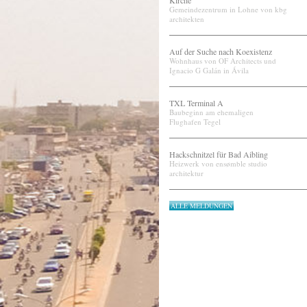
Kirche
Gemeindezentrum in Lohne von kbg
architekten
Auf der Suche nach Koexistenz
Wohnhaus von OF Architects und
Ignacio G Galán in Ávila
TXL Terminal A
Baubeginn am ehemaligen
Flughafen Tegel
Hackschnitzel für Bad Aibling
Heizwerk von ensømble studio
architektur
ALLE MELDUNGEN