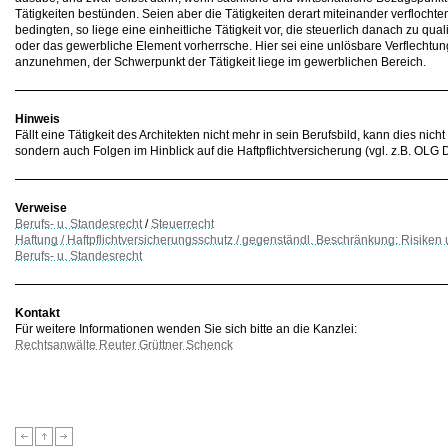
Tätigkeiten bestünden. Seien aber die Tätigkeiten derart miteinander verflochte
bedingten, so liege eine einheitliche Tätigkeit vor, die steuerlich danach zu quali
oder das gewerbliche Element vorherrsche. Hier sei eine unlösbare Verflechtun
anzunehmen, der Schwerpunkt der Tätigkeit liege im gewerblichen Bereich.
Hinweis
Fällt eine Tätigkeit des Architekten nicht mehr in sein Berufsbild, kann dies nic
sondern auch Folgen im Hinblick auf die Haftpflichtversicherung (vgl. z.B.
OLG Dü
Verweise
Berufs- u. Standesrecht
/
Steuerrecht
Haftung / Haftpflichtversicherungsschutz / gegenständl. Beschränkung: Risiken
Berufs- u. Standesrecht
Kontakt
Für weitere Informationen wenden Sie sich bitte an die Kanzlei:
Rechtsanwälte Reuter Grüttner Schenck