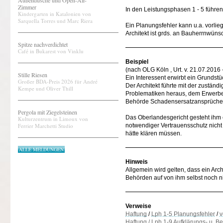
Außendusche und Open-Air-
Zimmer
In den Leistungsphasen 1 - 5 führe
Kindergarten in Katalonien von
Sarquella Torres und Marc Riera
Ein Planungsfehler kann u.a. vorli
Architekt ist grds. an Bauherrnwün
Spitze nachverdichtet
Café in Bukarest von Vinklu
Beispiel
(nach OLG Köln , Urt. v. 21.07.2016 
Stille Riesen
Ein Interessent erwirbt ein Grundstü
Großer BDA-Preis 2026 für André
Der Architekt führte mit der zustän
Kempe und Oliver Thill
Problematiken heraus, dem Erwerbe
Behörde Schadensersatzansprüche
Pergola mit Ziegelsteinen
Das Oberlandesgericht gesteht ihm
Kulturzentrum in Limoux von
Ferrier Marchetti Studio
notwendiger Vertrauensschutz nicht 
hätte klären müssen.
ALLE MELDUNGEN
Hinweis
Allgemein wird gelten, dass ein Arch
Behörden auf von ihm selbst noch 
Verweise
Haftung
/
Lph 1-5 Planungsfehler
/
v
Haftung / Lph 1-9 Aufklärungs- u. Be