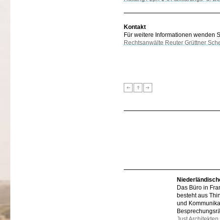
Kontakt
Für weitere Informationen wenden Sie
Rechtsanwälte Reuter Grüttner Sch
Niederländisch
Das Büro in Fra
besteht aus Thi
und Kommunikat
Besprechungsr
Just Architekten