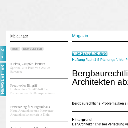
Meldungen
Magazin
RECHTSPRECHUNG
Haftung
/
Lph 1-5 Planungsfehler
/
Kicken, kämpfen, klettern
Sporthalle in Paris von Atelier
Bergbaurechtli
Ramdam
Architekten ab
Freudvoller Eingriff
Umbau einer Textilfabrik bei
Barcelona von NUA arquitectures
Bergbaurechtliche Problematiken si
Erweiterung fürs Jugendhaus
Hutta Architektur und Knüvener
Architekturlandschaft in Köln
Hintergrund
Der Architekt
haftet
bei Verletzung ve