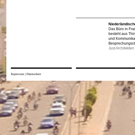
Niederländisch
Das Büro in Fra
besteht aus Thi
und Kommunikat
Besprechungsr
Just Architekten
Impressum
|
Datenschutz