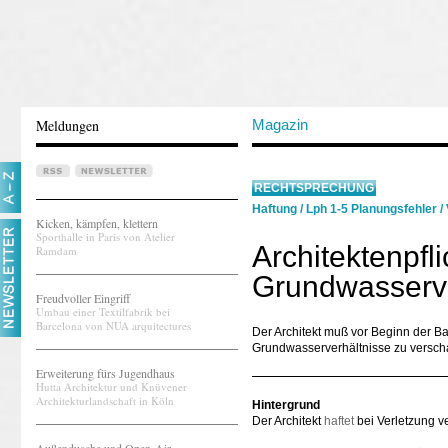
Meldungen
Magazin
RECHTSPRECHUNG
Haftung
/
Lph 1-5 Planungsfehler
/
Kicken, kämpfen, klettern
Sporthalle in Paris von Atelier
Architektenpfl
Ramdam
Grundwasserve
Freudvoller Eingriff
Umbau einer Textilfabrik bei
Barcelona von NUA arquitectures
Der Architekt muß vor Beginn der 
Grundwasserverhältnisse zu verscha
Erweiterung fürs Jugendhaus
Hutta Architektur und Knüvener
Architekturlandschaft in Köln
Hintergrund
Der Architekt
haftet
bei Verletzung ve