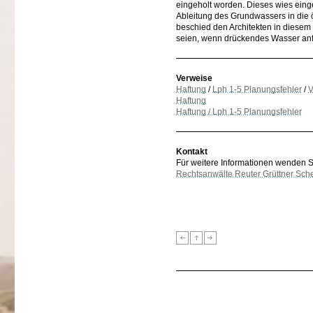
eingeholt worden. Dieses wies eing
Ableitung des Grundwassers in die ö
beschied den Architekten in diese
seien, wenn drückendes Wasser anf
Verweise
Haftung
/
Lph 1-5 Planungsfehler
/
V
Haftung
Haftung / Lph 1-5 Planungsfehler
Kontakt
Für weitere Informationen wenden Sie
Rechtsanwälte Reuter Grüttner Sch