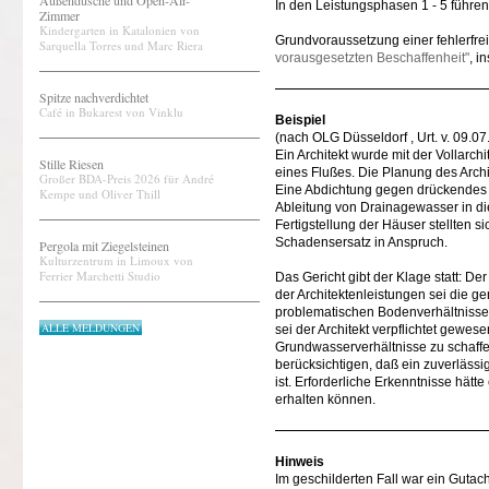
Außendusche und Open-Air-
In den Leistungsphasen 1 - 5 führe
Zimmer
Kindergarten in Katalonien von
Grundvoraussetzung einer fehlerfre
Sarquella Torres und Marc Riera
vorausgesetzten Beschaffenheit"
, i
Spitze nachverdichtet
Café in Bukarest von Vinklu
Beispiel
(nach OLG Düsseldorf , Urt. v. 09.0
Ein Architekt wurde mit der Vollarc
Stille Riesen
eines Flußes. Die Planung des Archi
Großer BDA-Preis 2026 für André
Eine Abdichtung gegen drückendes 
Kempe und Oliver Thill
Ableitung von Drainagewasser in die 
Fertigstellung der Häuser stellten 
Schadensersatz in Anspruch.
Pergola mit Ziegelsteinen
Kulturzentrum in Limoux von
Ferrier Marchetti Studio
Das Gericht gibt der Klage statt: De
der Architektenleistungen sei die 
problematischen Bodenverhältniss
ALLE MELDUNGEN
sei der Architekt verpflichtet gewe
Grundwasserverhältnisse zu schaffe
berücksichtigen, daß ein zuverläss
ist. Erforderliche Erkenntnisse hätt
erhalten können.
Hinweis
Im geschilderten Fall war ein Gut