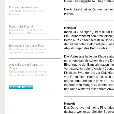
In der Leistungsphase 8 begründet 
Kicken, kämpfen, klettern
Der Architekt hat im Rahmen sein
Sporthalle in Paris von Atelier
prüfen.
Ramdam
Freudvoller Eingriff
Beispiel
Umbau einer Textilfabrik bei
(nach OLG Stuttgart , Urt. v. 01.08
Barcelona von NUA arquitectures
Ein Bauherr nimmt den Architekten,
Beton auf Schadensersatz in Höhe v
den verwandten Betonfertigteil-Fas
Erweiterung fürs Jugendhaus
Abplatzungen des Betons führe.
Hutta Architektur und Knüvener
Architekturlandschaft in Köln
Die Vorinstanz hatte der Klage statt
mit einem damals schon für etwa DM
Außendusche und Open-Air-
Einbringung der Baustahlmatten hin
Zimmer
Vorinstanz vertretene Ansicht über
Kindergarten in Katalonien von
Pflichten. Zwar gehöre zur Objektü
Sarquella Torres und Marc Riera
von Fertigteilen. Hieraus leite sich 
angelieferte Fertigteile gezielt auf
erkennbaren Mängel zu untersuchen 
ALLE MELDUNGEN
und ohne weiteres erkennbare Abw
Hinweis
Das Gericht verneint eine Pflicht 
deshalb, weil es zur Zeit der Bauw