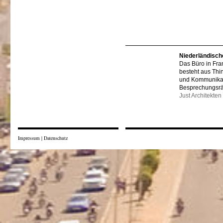
Niederländisch
Das Büro in Fra
besteht aus Thi
und Kommunikat
Besprechungsr
Just Architekten
Impressum
|
Datenschutz