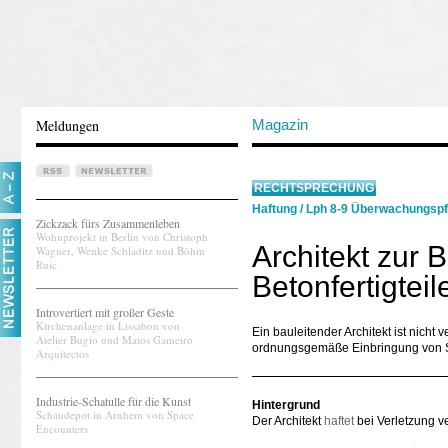
Meldungen
Magazin
RECHTSPRECHUNG
Haftung
/
Lph 8-9 Überwachungspf
Zickzack fürs Zusammenleben
Wohnprojekt in Berlin von Christoph
Architekt zur
Wagner, Wenke Schladitz und Böhm
Ruic
Betonfertigteil
Introvertiert mit großer Geste
Kirchenanlage in Lissabon von
Ein bauleitender Architekt ist nicht
Atelier Bugio und Matos Gameiro
ordnungsgemäße Einbringung von S
Arquitectos
Industrie-Schatulle für die Kunst
Hintergrund
Schaudepot in Arnhem von Space
Der Architekt
haftet
bei Verletzung ve
Encounters