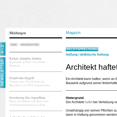
Meldungen
Magazin
RECHTSPRECHUNG
Haftung
/
deliktische Haftung
Kicken, kämpfen, klettern
Sporthalle in Paris von Atelier
Architekt haft
Ramdam
Freudvoller Eingriff
Ein Architekt kann haften, wenn an
Umbau einer Textilfabrik bei
Bauwerk aufgrund seiner fehlerhafte
Barcelona von NUA arquitectures
Erweiterung fürs Jugendhaus
Hintergrund
Hutta Architektur und Knüvener
Der Architekt
haftet
bei Verletzung ve
Architekturlandschaft in Köln
Unabhängig von seinen Pflichten au
dann in Haftung genommen werden, 