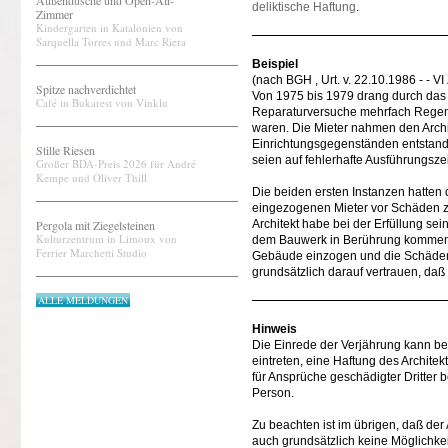
Außendusche und Open-Air-
deliktische Haftung
.
Zimmer
Kindergarten in Katalonien von
Sarquella Torres und Marc Riera
Beispiel
(nach BGH , Urt. v. 22.10.1986 - - 
Spitze nachverdichtet
Von 1975 bis 1979 drang durch das 
Café in Bukarest von Vinklu
Reparaturversuche mehrfach Regenw
waren. Die Mieter nahmen den Archi
Einrichtungsgegenständen entstand
Stille Riesen
seien auf fehlerhafte Ausführungsz
Großer BDA-Preis 2026 für André
Kempe und Oliver Thill
Die beiden ersten Instanzen hatten 
eingezogenen Mieter vor Schäden zu
Pergola mit Ziegelsteinen
Architekt habe bei der Erfüllung se
Kulturzentrum in Limoux von
dem Bauwerk in Berührung kommen, n
Ferrier Marchetti Studio
Gebäude einzogen und die Schäden J
grundsätzlich darauf vertrauen, daß
ALLE MELDUNGEN
Hinweis
Die Einrede der Verjährung kann bei
eintreten, eine Haftung des Archite
für Ansprüche geschädigter Dritter 
Person.
Zu beachten ist im übrigen, daß der
auch grundsätzlich keine Möglichke