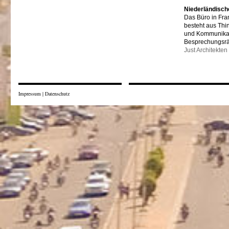
Niederländisch
Das Büro in Fra
besteht aus Thi
und Kommunikat
Besprechungsr
Just Architekten
Impressum
|
Datenschutz