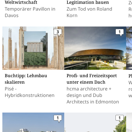
Weltwirtschaft
Legitimation bauen
Z
Temporärer Pavillon in
Zum Tod von Roland
R
Davos
Korn
h
3
1
Buchtipp: Lehmbau
Profi- und Freizeitsport
P
skalieren
unter einem Dach
W
Pisé -
hcma architecture +
r
Hybridkonstruktionen
design und Dub
w
Architects in Edmonton
1
1