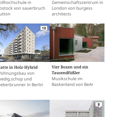
ollhochschule in
Gemeinschaftszentrum in
ostock von sauerbruch
London von burgess
utton
architects
10
Vier Boxen und ein
latte in Holz-Hybrid
Tausendfüßler
ohnungsbau von
Musikschule im
oedig.schop und
Baskenland von BeAr
eberbrunner in Berlin
8