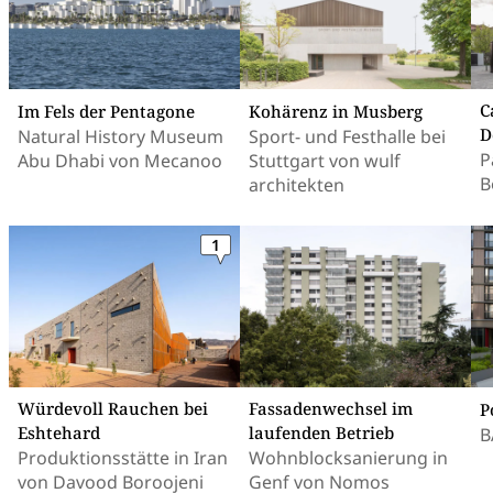
C
Im Fels der Pentagone
Kohärenz in Musberg
D
Natural History Museum
Sport- und Festhalle bei
P
Abu Dhabi von Mecanoo
Stuttgart von wulf
B
architekten
1
Würdevoll Rauchen bei
Fassadenwechsel im
P
Eshtehard
laufenden Betrieb
B
Produktionsstätte in Iran
Wohnblocksanierung in
von Davood Boroojeni
Genf von Nomos