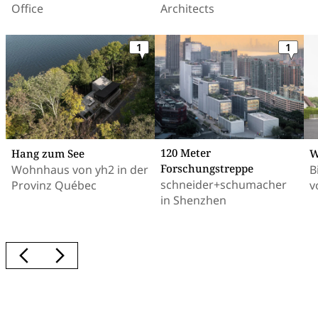
Office
Architects
1
1
120 Meter
Hang zum See
W
Forschungstreppe
Wohnhaus von yh2 in der
B
schneider+schumacher
Provinz Québec
v
in Shenzhen