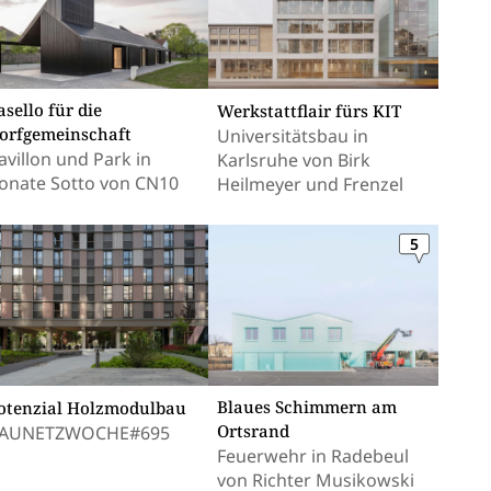
asello für die
Werkstattflair fürs KIT
orfgemeinschaft
Universitätsbau in
avillon und Park in
Karlsruhe von Birk
onate Sotto von CN10
Heilmeyer und Frenzel
5
Blaues Schimmern am
otenzial Holzmodulbau
Ortsrand
AUNETZWOCHE#695
Feuerwehr in Radebeul
von Richter Musikowski