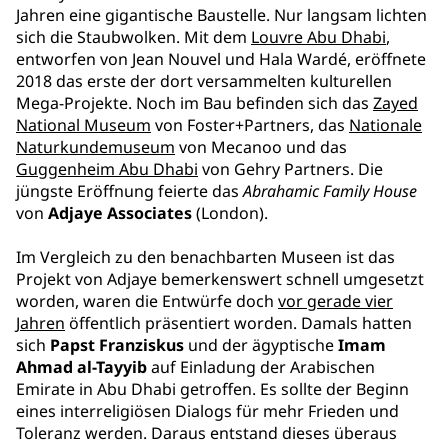
Jahren eine gigantische Baustelle. Nur langsam lichten
sich die Staubwolken. Mit dem
Louvre Abu Dhabi
,
entworfen von Jean Nouvel und Hala Wardé, eröffnete
2018 das erste der dort versammelten kulturellen
Mega-Projekte. Noch im Bau befinden sich das
Zayed
National Museum
von Foster+Partners, das
Nationale
Naturkundemuseum
von Mecanoo und das
Guggenheim Abu Dhabi
von Gehry Partners. Die
jüngste Eröffnung feierte das
Abrahamic Family House
von
Adjaye Associates
(London).
Im Vergleich zu den benachbarten Museen ist das
Projekt von Adjaye bemerkenswert schnell umgesetzt
worden, waren die Entwürfe doch
vor gerade vier
Jahren
öffentlich präsentiert worden. Damals hatten
sich
Papst Franziskus
und der ägyptische
Imam
Ahmad al-Tayyib
auf Einladung der Arabischen
Emirate in Abu Dhabi getroffen. Es sollte der Beginn
eines interreligiösen Dialogs für mehr Frieden und
Toleranz werden. Daraus entstand dieses überaus