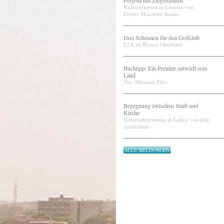
Pergola mit Ziegelsteinen
Kulturzentrum in Limoux von
Ferrier Marchetti Studio
Drei Scheunen für den Golfclub
L2A im Berner Oberland
Buchtipp: Ein Premier entwirft sein
Land
The Albanian Files
Begegnung zwischen Stadt und
Kirche
Gemeindezentrum in Lohne von kbg
architekten
ALLE MELDUNGEN