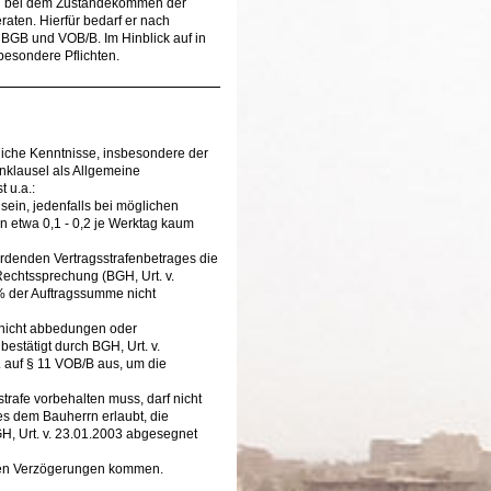
errn bei dem Zustandekommen der
aten. Hierfür bedarf er nach
BGB und VOB/B. Im Hinblick auf in
besondere Pflichten.
tliche Kenntnisse, insbesondere der
enklausel als Allgemeine
 u.a.:
ein, jedenfalls bei möglichen
n etwa 0,1 - 0,2 je Werktag kaum
rdenden Vertragsstrafenbetrages die
echtssprechung (BGH, Urt. v.
 % der Auftragssumme nicht
l nicht abbedungen oder
estätigt durch BGH, Urt. v.
. auf § 11 VOB/B aus, um die
trafe vorbehalten muss, darf nicht
s dem Bauherrn erlaubt, die
GH, Urt. v. 23.01.2003 abgesegnet
egen Verzögerungen kommen.