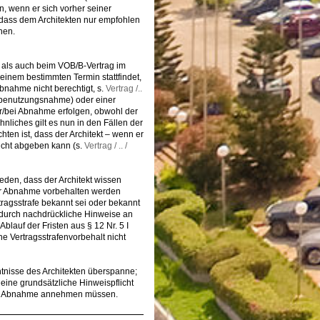
, wenn er sich vorher seiner
, dass dem Architekten nur empfohlen
hen.
g als auch beim VOB/B-Vertrag im
nem bestimmten Termin stattfindet,
Abnahme nicht berechtigt, s.
Vertrag /..
 Inbenutzungsnahme) oder einer
or/bei Abnahme erfolgen, obwohl der
hnliches gilt es nun in den Fällen der
ten ist, dass der Architekt – wenn er
nicht abgeben kann (s.
Vertrag / .. /
ieden, dass der Architekt wissen
der Abnahme vorbehalten werden
tragsstrafe bekannt sei oder bekannt
 durch nachdrückliche Hinweise an
lauf der Fristen aus § 12 Nr. 5 I
he Vertragsstrafenvorbehalt nicht
ntnisse des Architekten überspanne;
 eine grundsätzliche Hinweispflicht
i der Abnahme annehmen müssen.