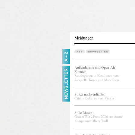
Meldungen
Außendusche und Open-Air-
Zimmer
Kindergarten in Katalonien von
Sarquella Torres und Marc Riera
Spitze nachverdichtet
Café in Bukarest von Vinklu
Stille Riesen
Großer BDA-Preis 2026 für André
Kempe und Oliver Thill