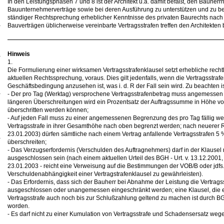
In den Leistungsphasen 7 und 8 ist der Architekt u.a. damit befaßt, den Bauh
Bauunternehmerverträge sowie bei deren Ausführung zu unterstützen und zu ber
ständiger Rechtsprechung erheblicher Kenntnisse des privaten Baurechts nach 
Bauverträgen üblicherweise vereinbarte Vertragsstrafen treffen den Architekten 
Hinweis
1.
Die Formulierung einer wirksamen Vertragsstrafenklausel setzt erhebliche rech
aktuellen Rechtssprechung, voraus. Dies gilt jedenfalls, wenn die Vertragsstraf
Geschäftsbedingung anzusehen ist, was i. d. R der Fall sein wird. Zu beachten ist
- Der pro Tag (Werktag) versprochene Vertragsstrafenbetrag muss angemessen s
längeren Überschreitungen wird ein Prozentsatz der Auftragssumme in Höhe vo
überschritten werden können;
- Auf jeden Fall muss zu einer angemessenen Begrenzung des pro Tag fällig we
Vertragsstrafe in ihrer Gesamthöhe nach oben begrenzt werden; nach neuerer R
23.01.2003) dürfen sämtliche nach einem Vertrag anfallende Vertragsstrafen 5
überschreiten;
- Das Verzugserfordernis (Verschulden des Auftragnehmers) darf in der Klause
ausgeschlossen sein (nach einem aktuellen Urteil des BGH - Urt. v. 13.12.2001, b
23.01.2003 - reicht eine Verweisung auf die Bestimmungen der VOB/B oder jdfs
Verschuldenabhängigkeit einer Vertragstrafenklausel zu gewährleisten).
- Das Erfordernis, dass sich der Bauherr bei Abnahme der Leistung die Vertragss
ausgeschlossen oder unangemessen eingeschränkt werden; eine Klausel, die e
Vertragsstrafe auch noch bis zur Schlußzahlung geltend zu machen ist durch B
worden.
- Es darf nicht zu einer Kumulation von Vertragsstrafe und Schadensersatz w