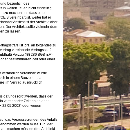
hung bezüglich des
 in weiten Teilen nicht eindeutig
ksam zu machen hat, dass eine
/B vereinbart ist, weiter hat er
ender Ansicht ist der Architekt aber
len. Der Architekt sollte vielmehr dem
en zu lassen.
tragsstrafe ist jdfs. an folgendes zu
rtrag vereinbarte Vertragsstrafe
uldhaft) Verzug (§§ 286 BGB n.F.)
 oder bestimmbaren Zeit oder einer
s verbindlich vereinbart wurde.
onach in einem Bauzeitenplan
dies im Vertrag ausdrücklich
ss dafür gesorgt werden, dass der
n vereinbarter Zeitenplan ohne
v. 22.05.2002) oder wegen
uf o.g. Voraussetzungen des Anfalls
 angenommen werden muss. D.h. der
rksam machen müssen (der Architekt