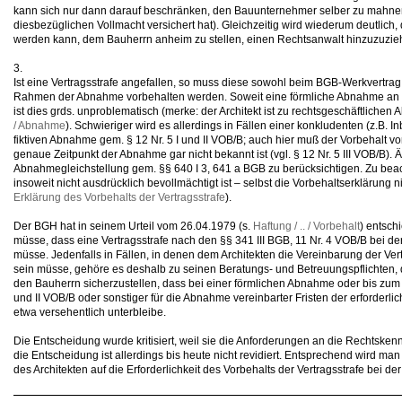
kann sich nur dann darauf beschränken, den Bauunternehmer selber zu mahnen
diesbezüglichen Vollmacht versichert hat). Gleichzeitig wird wiederum deutlich
werden kann, dem Bauherrn anheim zu stellen, einen Rechtsanwalt hinzuzuzie
3.
Ist eine Vertragsstrafe angefallen, so muss diese sowohl beim BGB-Werkvertra
Rahmen der Abnahme vorbehalten werden. Soweit eine förmliche Abnahme an ei
ist dies grds. unproblematisch (merke: der Architekt ist zu rechtsgeschäftlichen 
/ Abnahme
). Schwieriger wird es allerdings in Fällen einer konkludenten (z.B.
fiktiven Abnahme gem. § 12 Nr. 5 I und II VOB/B; auch hier muß der Vorbehalt v
genaue Zeitpunkt der Abnahme gar nicht bekannt ist (vgl. § 12 Nr. 5 III VOB/B). Ä
Abnahmegleichstellung gem. §§ 640 I 3, 641 a BGB zu berücksichtigen. Zu beach
insoweit nicht ausdrücklich bevollmächtigt ist – selbst die Vorbehaltserklärung 
Erklärung des Vorbehalts der Vertragsstrafe
).
Der BGH hat in seinem Urteil vom 26.04.1979 (s.
Haftung / .. / Vorbehalt
) entsch
müsse, dass eine Vertragsstrafe nach den §§ 341 III BGB, 11 Nr. 4 VOB/B bei 
müsse. Jedenfalls in Fällen, in denen dem Architekten die Vereinbarung der Ver
sein müsse, gehöre es deshalb zu seinen Beratungs- und Betreuungspflichten,
den Bauherrn sicherzustellen, dass bei einer förmlichen Abnahme oder bis zum Ab
und II VOB/B oder sonstiger für die Abnahme vereinbarter Fristen der erforderlic
etwa versehentlich unterbleibe.
Die Entscheidung wurde kritisiert, weil sie die Anforderungen an die Rechtsken
die Entscheidung ist allerdings bis heute nicht revidiert. Entsprechend wird man
des Architekten auf die Erforderlichkeit des Vorbehalts der Vertragsstrafe be