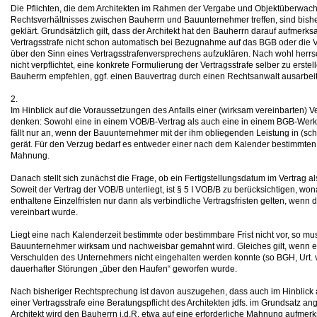
Die Pflichten, die dem Architekten im Rahmen der Vergabe und Objektüberwac
Rechtsverhältnisses zwischen Bauherrn und Bauunternehmer treffen, sind bisher
geklärt. Grundsätzlich gilt, dass der Architekt hat den Bauherrn darauf aufmer
Vertragsstrafe nicht schon automatisch bei Bezugnahme auf das BGB oder die VOB
über den Sinn eines Vertragsstrafenversprechens aufzuklären. Nach wohl herrsch
nicht verpflichtet, eine konkrete Formulierung der Vertragsstrafe selber zu erstel
Bauherrn empfehlen, ggf. einen Bauvertrag durch einen Rechtsanwalt ausarbeit
2.
Im Hinblick auf die Voraussetzungen des Anfalls einer (wirksam vereinbarten) Ver
denken: Sowohl eine in einem VOB/B-Vertrag als auch eine in einem BGB-Werkve
fällt nur an, wenn der Bauunternehmer mit der ihm obliegenden Leistung in (sch
gerät. Für den Verzug bedarf es entweder einer nach dem Kalender bestimmten
Mahnung.
Danach stellt sich zunächst die Frage, ob ein Fertigstellungsdatum im Vertrag al
Soweit der Vertrag der VOB/B unterliegt, ist § 5 I VOB/B zu berücksichtigen, w
enthaltene Einzelfristen nur dann als verbindliche Vertragsfristen gelten, wenn 
vereinbart wurde.
Liegt eine nach Kalenderzeit bestimmte oder bestimmbare Frist nicht vor, so mu
Bauunternehmer wirksam und nachweisbar gemahnt wird. Gleiches gilt, wenn ei
Verschulden des Unternehmers nicht eingehalten werden konnte (so BGH, Urt. 
dauerhafter Störungen „über den Haufen“ geworfen wurde.
Nach bisheriger Rechtsprechung ist davon auszugehen, dass auch im Hinblick a
einer Vertragsstrafe eine Beratungspflicht des Architekten jdfs. im Grundsatz
Architekt wird den Bauherrn i.d.R. etwa auf eine erforderliche Mahnung aufme