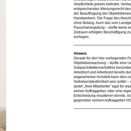
Verpflichtete jeweils befindet. Vorli
entsprechendes Weisungsrecht des Ba
der Beauftragung der Objektüberwac
Handwerkern. Die Frage des Abschlus
ohne Belang. Auch das vom Landgeri
Pauschalvergütung – dürfte keine e
Zeitraum erfolgten Beschäftigung z
vorliegen.
Hinweis
Gerade für den hier vorliegenden Fa
Objektüberwachung – dürfte eine Un
Subparchitektenverhältnis besonders 
Arbeitsort und Arbeitszeit bereits 
angesehenen Architekt kann dies natür
Selbstverständlichkeit sein sollte!
(jeder „freie Mitarbeiter“ egal für w
seinen Auftraggeber, oder eine eigen
Entscheidung resultieren könnte, ist 
gegenüber seinem Auftraggeber HOA