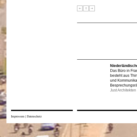
Niederländisch
Das Büro in Fra
besteht aus Thi
und Kommunikat
Besprechungsr
Just Architekten
Impressum
|
Datenschutz