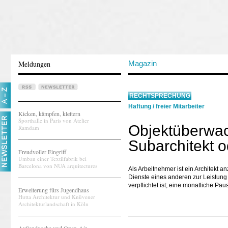
Meldungen
Magazin
RECHTSPRECHUNG
Haftung
/
freier Mitarbeiter
Kicken, kämpfen, klettern
Sporthalle in Paris von Atelier
Objektüberwac
Ramdam
Subarchitekt 
Freudvoller Eingriff
Umbau einer Textilfabrik bei
Barcelona von NUA arquitectures
Als Arbeitnehmer ist ein Architekt a
Dienste eines anderen zur Leistung
verpflichtet ist; eine monatliche Pa
Erweiterung fürs Jugendhaus
Hutta Architektur und Knüvener
Architekturlandschaft in Köln