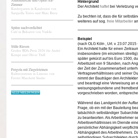
Außendusche und Open-Air-
Hintergrund
Zimmer
Der Architekt
haftet
bei Verletzung ve
Kindergarten in Katalonien von
Sarquella Torres und Marc Riera
Zu bechten ist, dass die für selbstä
weiteres auf sog.
freie Mitarbeiter
an
Spitze nachverdichtet
Café in Bukarest von Vinklu
Beispiel
(nach OLG Köln , Urt. v. 23.07.2015 
Stille Riesen
Ein Architekt hatte für einen Zeitr
Großer BDA-Preis 2026 für André
insbesondere (im einzelnen streiti
Kempe und Oliver Thill
später gekürzt auf bis Euro 1500, d
Arbeitszeit von 9 Stunden, nach Ang
der Zeit der Zusammenarbeit unterhie
Pergola mit Ziegelsteinen
Kulturzentrum in Limoux von
Vertragsverhältnisses und seiner D
Ferrier Marchetti Studio
nimmt der Bauträger den Architekten 
und beantragt eine Verweisung an ein
weisungsgebundene und fremdbestimm
ALLE MELDUNGEN
vorgeschrieben worden, entsprechen
Während das Landgericht der Auffass
Frage, ob ein mit der Bauleitung bea
tatsächlich selbständiger Subarchit
zu beantworten. Als Arbeitnehmer se
Arbeitsverhältnisses im Dienste ei
persönlicher Abhängigkeit verpflich
Abhängigkeit des Arbeitnehmers. Da
selbständigen Subarchitekten durch 