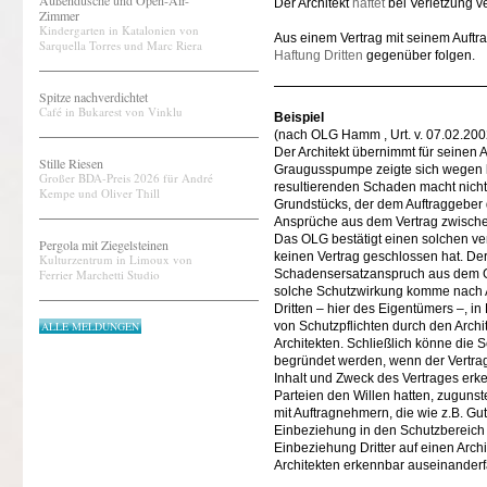
Außendusche und Open-Air-
Der Architekt
haftet
bei Verletzung ve
Zimmer
Kindergarten in Katalonien von
Aus einem Vertrag mit seinem Auftr
Sarquella Torres und Marc Riera
Haftung Dritten
gegenüber folgen.
Spitze nachverdichtet
Café in Bukarest von Vinklu
Beispiel
(nach OLG Hamm , Urt. v. 07.02.2002
Der Architekt übernimmt für seinen
Stille Riesen
Graugusspumpe zeigte sich wegen k
Großer BDA-Preis 2026 für André
resultierenden Schaden macht nicht
Kempe und Oliver Thill
Grundstücks, der dem Auftraggeber d
Ansprüche aus dem Vertrag zwische
Das OLG bestätigt einen solchen ve
Pergola mit Ziegelsteinen
keinen Vertrag geschlossen hat. De
Kulturzentrum in Limoux von
Ferrier Marchetti Studio
Schadensersatzanspruch aus dem Ges
solche Schutzwirkung komme nach An
Dritten – hier des Eigentümers –, i
ALLE MELDUNGEN
von Schutzpflichten durch den Archi
Architekten. Schließlich könne die
begründet werden, wenn der Vertrag
Inhalt und Zweck des Vertrages erk
Parteien den Willen hatten, zugunst
mit Auftragnehmern, die wie z.B. Gu
Einbeziehung in den Schutzbereich 
Einbeziehung Dritter auf einen Arch
Architekten erkennbar auseinanderf