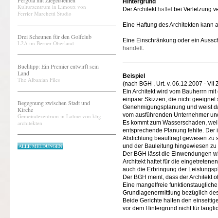
Pergola mit Ziegelsteinen
Hintergrund
Kulturzentrum in Limoux von
Der Architekt
haftet
bei Verletzung ve
Ferrier Marchetti Studio
Eine Haftung des Architekten kann
Drei Scheunen für den Golfclub
Eine Einschränkung oder ein Aussc
L2A im Berner Oberland
handelt
.
Buchtipp: Ein Premier entwirft sein
Land
Beispiel
The Albanian Files
(nach BGH , Urt. v. 06.12.2007 - VII
Ein Architekt wird vom Bauherrn mi
einpaar Skizzen, die nicht geeignet 
Begegnung zwischen Stadt und
Genehmigungsplanung und weist da
Kirche
vom ausführenden Unternehmer und v
Gemeindezentrum in Lohne von kbg
architekten
Es kommt zum Wasserschaden, weil
entsprechende Planung fehlte. Der i
Abdichtung beauftragt gewesen zu s
ALLE MELDUNGEN
und der Bauleitung hingewiesen zu
Der BGH lässt die Einwendungen wie
Architekt haftet für die eingetreten
auch die Erbringung der Leistungsp
Der BGH meint, dass der Architekt 
Eine mangelfreie funktionstauglich
Grundlagenermittlung bezüglich de
Beide Gerichte halten den einseitig
vor dem Hintergrund nicht für taugl