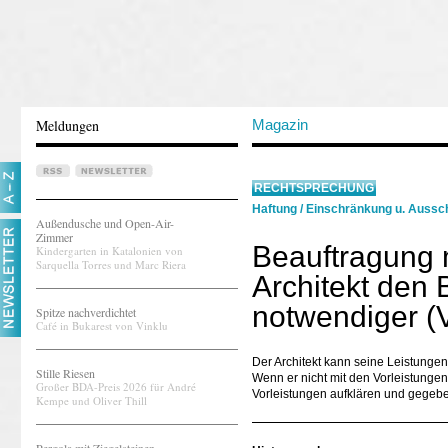
Meldungen
Magazin
RECHTSPRECHUNG
Haftung
/
Einschränkung u. Aussch
Außendusche und Open-Air-
Zimmer
Beauftragung m
Kindergarten in Katalonien von
Sarquella Torres und Marc Riera
Architekt den 
notwendiger (
Spitze nachverdichtet
Café in Bukarest von Vinklu
Der Architekt kann seine Leistungen
Stille Riesen
Wenn er nicht mit den Vorleistungen 
Großer BDA-Preis 2026 für André
Vorleistungen aufklären und gegeb
Kempe und Oliver Thill