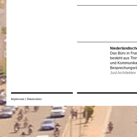
Niederländisch
Das Büro in Fra
besteht aus Thi
und Kommunikat
Besprechungsr
Just Architekten
Impressum
|
Datenschutz