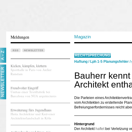
Meldungen
Magazin
RECHTSPRECHUNG
Haftung
/
Lph 1-5 Planungsfehler
/
Kicken, kämpfen, klettern
Sporthalle in Paris von Atelier
Bauherr kennt 
Ramdam
Architekt entha
Freudvoller Eingriff
Umbau einer Textilfabrik bei
Barcelona von NUA arquitectures
Die Parteien eines Architektenvertr
vom Architekten zu erstellende Plan
Befreiungserfordernisses reicht abe
Erweiterung fürs Jugendhaus
Hutta Architektur und Knüvener
Architekturlandschaft in Köln
Hintergrund
Der Architekt
haftet
bei Verletzung ve