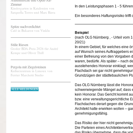
Außendusche und Open-Air-
Zimmer
In den Leistungsphasen 1 - 5 führe
Kindergarten in Katalonien von
Sarquella Torres und Marc Riera
Ein besonderes Haftungsrisiko trifft
Spitze nachverdichtet
Café in Bukarest von Vinklu
Beispiel
(nach OLG Nürnberg , - Urteil vom 
20/21)
Stille Riesen
In einem Gebiet, für welches eine ör
Großer BDA-Preis 2026 für André
auf Wunsch seines Auftraggebers ein
Kempe und Oliver Thill
einer Befreiung von den Vorgaben 
waren, bedürfe. Als später – nach d
ausstehendes Honorar einklagt, wend
Pergola mit Ziegelsteinen
Kulturzentrum in Limoux von
Flachdach sei gar nicht genehmigun
Ferrier Marchetti Studio
Grundzügen der städtebaulichen Pl
Das OLG Nürnberg lässt die Honorar
ALLE MELDUNGEN
schwerwiegende Mängel auf, dass es
kein Honorar. Das Gericht kommt a
bzw. eine verwaltungsgerichtliche E
Flachdaches derart gegen die Grund
Architekt hatte erwirken wollen – ga
genehmigungsfähig.
Das Risiko der hier nicht genehmig
Die Parteien eines Architektenvert
das Risiko übernehme, dass die vom 