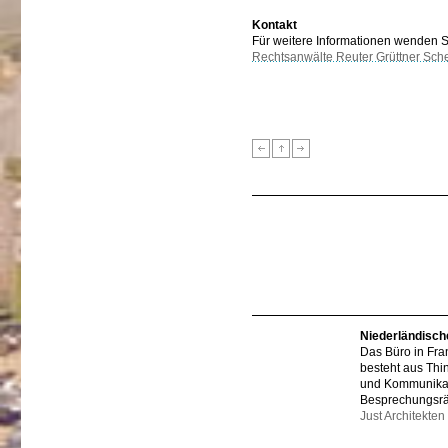
Kontakt
Für weitere Informationen wenden Sie
Rechtsanwälte Reuter Grüttner Sch
Niederländisch
Das Büro in Fra
besteht aus Thi
und Kommunikat
Besprechungsr
Just Architekten