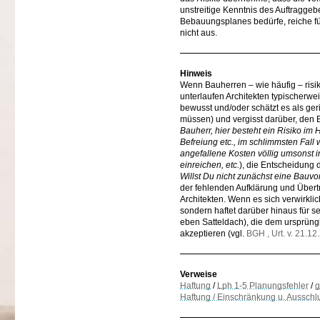
unstreitige Kenntnis des Auftragge
Bebauungsplanes bedürfe, reiche fü
nicht aus.
Hinweis
Wenn Bauherren – wie häufig – ris
unterlaufen Architekten typischerwei
bewusst und/oder schätzt es als geri
müssen) und vergisst darüber, den B
Bauherr, hier besteht ein Risiko im
Befreiung etc., im schlimmsten Fall
angefallene Kosten
völlig umsonst i
einreichen, etc.
), die Entscheidung
Willst Du nicht zunächst eine Bauvo
der fehlenden Aufklärung und Über
Architekten. Wenn es sich verwirklic
sondern haftet darüber hinaus für 
eben Satteldach), die dem ursprüng
akzeptieren (vgl.
BGH , Urt. v. 21.12
Verweise
Haftung
/
Lph 1-5 Planungsfehler
/
g
Haftung / Einschränkung u. Ausschl