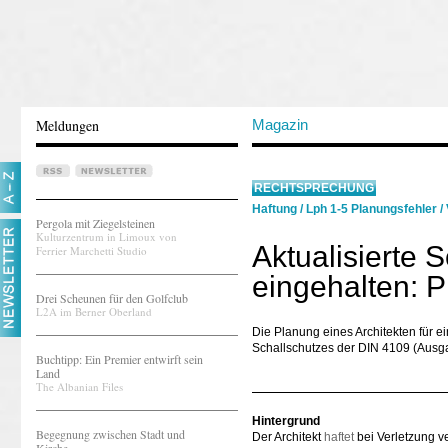
Meldungen
Magazin
RECHTSPRECHUNG
Haftung
/
Lph 1-5 Planungsfehler
/
Pergola mit Ziegelsteinen
Kulturzentrum in Limoux von
Aktualisierte 
Ferrier Marchetti Studio
eingehalten: P
Drei Scheunen für den Golfclub
L2A im Berner Oberland
Die Planung eines Architekten für ei
Schallschutzes der DIN 4109 (Ausga
Buchtipp: Ein Premier entwirft sein
Land
The Albanian Files
Hintergrund
Begegnung zwischen Stadt und
Der Architekt
haftet
bei Verletzung ve