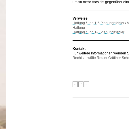
um so mehr Vorsicht gegenüber einer
Verweise
Haftung
/
Lph 1-5 Planungsfehler
/
V
Haftung
Haftung / Lph 1-5 Planungsfehler
Kontakt
Für weitere Informationen wenden Sie
Rechtsanwälte Reuter Grüttner Sch