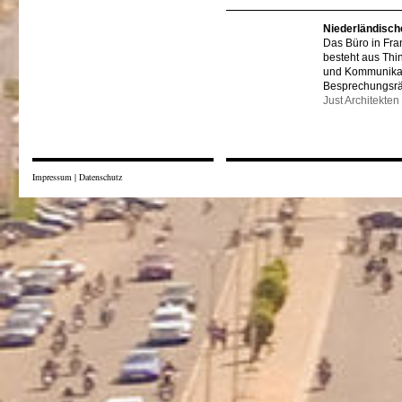
Niederländisch
Das Büro in Fra
besteht aus Thi
und Kommunikat
Besprechungsr
Just Architekten
Impressum
|
Datenschutz