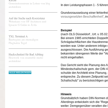
Kirche
Gemeindezentrum in Lohne von kbg
In den Leistungsphasen 1 - 5 führe
architekten
Grundvoraussetzung einer fehlerfre
vorausgesetzten Beschaffenheit"
, i
Auf der Suche nach Koexistenz
Wohnhaus von OF Architects und
Ignacio G Galán in Ávila
Beispiel
(nach OLG Düsseldorf , Urt. v. 05.0
TXL Terminal A
Bei einem 1985 errichteten Doppelh
Baubeginn am ehemaligen
Schrägdachflächen die Haustrennwand
Flughafen Tegel
worden war. Unter anderem infolge
ausgeschlossen. Die Ausführung ge
bekannten strengeren Werte der "Vor
Hackschnitzel für Bad Aibling
Heizwerk von ensømble studio
nicht eingehalten.
architektur
Das Gericht sieht die Planung des Ar
Mindestschallschutz gem. der DIN 
ALLE MELDUNGEN
schulde der Architekt eine Planung,
entspreche. Zu diesem Zeitpunkt se
Schallschutz" zu berücksichtigen g
Hinweis
Grundsätzlich haben DIN-Normen di
Allerdings entwickeln sich die "Reg
weiter. Demgegenüber veralten die D