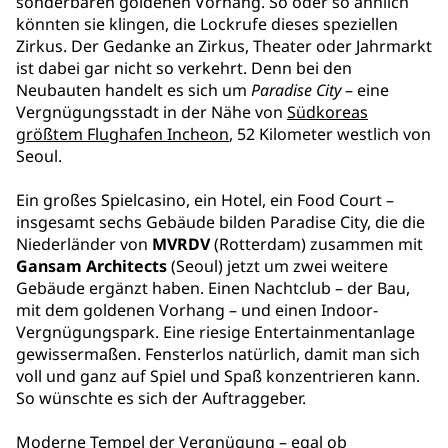
sonderbaren goldenen Vorhang. So oder so ähnlich
könnten sie klingen, die Lockrufe dieses speziellen
Zirkus. Der Gedanke an Zirkus, Theater oder Jahrmarkt
ist dabei gar nicht so verkehrt. Denn bei den
Neubauten handelt es sich um
Paradise City
– eine
Vergnügungsstadt in der Nähe von
Südkoreas
größtem Flughafen Incheon
, 52 Kilometer westlich von
Seoul.
Ein großes Spielcasino, ein Hotel, ein Food Court –
insgesamt sechs Gebäude bilden Paradise City, die die
Niederländer von
MVRDV
(Rotterdam) zusammen mit
Gansam Architects
(Seoul) jetzt um zwei weitere
Gebäude ergänzt haben. Einen Nachtclub – der Bau,
mit dem goldenen Vorhang – und einen Indoor-
Vergnügungspark. Eine riesige Entertainmentanlage
gewissermaßen. Fensterlos natürlich, damit man sich
voll und ganz auf Spiel und Spaß konzentrieren kann.
So wünschte es sich der Auftraggeber.
Moderne Tempel der Vergnügung – egal ob