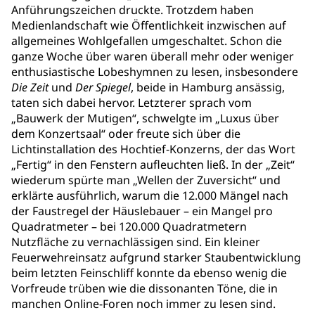
Anführungszeichen druckte. Trotzdem haben
Medienlandschaft wie Öffentlichkeit inzwischen auf
allgemeines Wohlgefallen umgeschaltet. Schon die
ganze Woche über waren überall mehr oder weniger
enthusiastische Lobeshymnen zu lesen, insbesondere
Die Zeit
und
Der Spiegel
, beide in Hamburg ansässig,
taten sich dabei hervor. Letzterer sprach vom
„Bauwerk der Mutigen“, schwelgte im „Luxus über
dem Konzertsaal“ oder freute sich über die
Lichtinstallation des Hochtief-Konzerns, der das Wort
„Fertig“ in den Fenstern aufleuchten ließ. In der „Zeit“
wiederum spürte man „Wellen der Zuversicht“ und
erklärte ausführlich, warum die 12.000 Mängel nach
der Faustregel der Häuslebauer – ein Mangel pro
Quadratmeter – bei 120.000 Quadratmetern
Nutzfläche zu vernachlässigen sind. Ein kleiner
Feuerwehreinsatz aufgrund starker Staubentwicklung
beim letzten Feinschliff konnte da ebenso wenig die
Vorfreude trüben wie die dissonanten Töne, die in
manchen Online-Foren noch immer zu lesen sind.