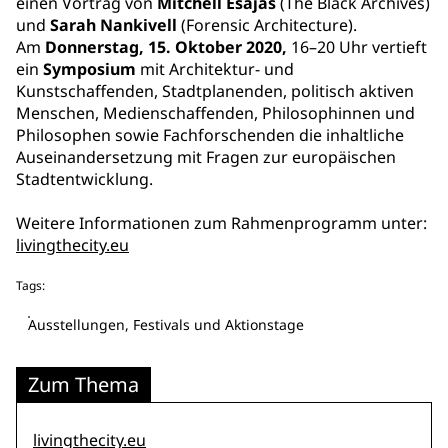
einen Vortrag von
Mitchell Esajas
(The Black Archives)
und
Sarah Nankivell
(Forensic Architecture).
Am
Donnerstag, 15. Oktober 2020,
16–20 Uhr vertieft
ein
Symposium
mit Architektur- und
Kunstschaffenden, Stadtplanenden, politisch aktiven
Menschen, Medienschaffenden, Philosophinnen und
Philosophen sowie Fachforschenden die inhaltliche
Auseinandersetzung mit Fragen zur europäischen
Stadtentwicklung.
Weitere Informationen zum Rahmenprogramm unter:
livingthecity.eu
Tags:
Ausstellungen, Festivals und Aktionstage
Zum Thema
livingthecity.eu