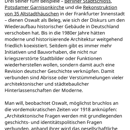
Drei seiner fünf Beispiele –
Berliner Stadtschloss
,
Potsdamer Garnisonkirche
und die
Rekonstruktion
von 35 Altstadthäuschen
in der Frankfurter Innenstadt
– dienen Oswalt als Beleg, wie sich der Diskurs um den
Wiederaufbau historischer Gebäude in Deutschland
verschoben hat. Bis in die 1980er Jahre hätten
moderne und historisierende Architektur weitgehend
friedlich koexistiert. Seitdem gibt es immer mehr
Initiativen und Bauvorhaben, die nicht nur
kriegszerstörte Stadtbilder oder Funktionen
wiederherstellen wollen, sondern damit auch eine
Revision deutscher Geschichte verknüpfen. Damit
verbunden sind Abrisse oder Verstümmelungen vieler
architektonischer und städtebaulicher
Hinterlassenschaften der Moderne.
Man will, beobachtet Oswalt, möglichst bruchlos an
die vordemokratischen Zeiten vor 1918 anknüpfen:
„Architektonische Fragen werden mit grundlegenden
geschichts- und identitätspolitischen Fragen
verbunden, anhand ihrer wird das gesellschaftliche