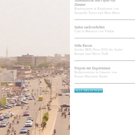
Außendusche und Open-Air-
Zimmer
Kindergarten in Katalonien von
Sarquella Torres und Marc Riera
Spitze nachverdichtet
Café in Bukarest von Vinklu
Stille Riesen
Großer BDA-Preis 2026 für André
Kempe und Oliver Thill
Pergola mit Ziegelsteinen
Kulturzentrum in Limoux von
Ferrier Marchetti Studio
ALLE MELDUNGEN