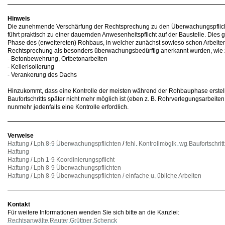
Hinweis
Die zunehmende Verschärfung der Rechtsprechung zu den Überwachungspflicht
führt praktisch zu einer dauernden Anwesenheitspflicht auf der Baustelle. Dies g
Phase des (erweitereten) Rohbaus, in welcher zunächst sowieso schon Arbeiten 
Rechtsprechung als besonders überwachungsbedürftig anerkannt wurden, wie z
- Betonbewehrung, Ortbetonarbeiten
- Kellerisolierung
- Verankerung des Dachs
Hinzukommt, dass eine Kontrolle der meisten während der Rohbauphase erstell
Baufortschritts später nicht mehr möglich ist (eben z. B. Rohrverlegungsarbeiten
nunmehr jedenfalls eine Kontrolle erfordlich.
Verweise
Haftung
/
Lph 8-9 Überwachungspflichten
/
fehl. Kontrollmöglk. wg Baufortschritt
Haftung
Haftung / Lph 1-9 Koordinierungspflicht
Haftung / Lph 8-9 Überwachungspflichten
Haftung / Lph 8-9 Überwachungspflichten / einfache u. übliche Arbeiten
Kontakt
Für weitere Informationen wenden Sie sich bitte an die Kanzlei:
Rechtsanwälte Reuter Grüttner Schenck