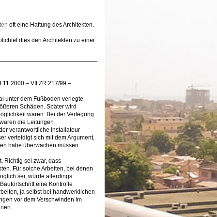
ten
oft eine Haftung des Architekten.
ichtet dies den Architekten zu einer
3.11.2000 – VII ZR 217/99 –
nal unter dem Fußboden verlegte
rößeren Schäden. Später wird
öglichkeit waren. Bei der Verlegung
 waren die Leitungen
er verantwortliche Installateur
er verteidigt sich mit dem Argument,
elnen habe überwachen müssen.
. Richtig sei zwar, dass
ten. Für solche Arbeiten, bei denen
öglich sei, würde allerdings
Baufortschritt eine Kontrolle
eiten, ja selbst bei handwerklichen
itungen vor dem Verschwinden im
nnen.