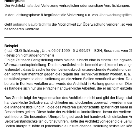
Hintergrund
Der Architekt
haftet
bei Verletzung vertraglicher oder sonstiger Verpflichtungen.
In der Leistungsphase 8 begründet die Verletzung u.a. von
Überwachungspflich
Geht
aufgrund Baufortschritts
die Möglichkeit zur Überwachung verloren, so verpf
besonderen Kontrolle.
Beispiel
(nach OLG Schleswig , Urt. v. 06.07.1999 - 6 U 699/97 -, BGH, Beschluss vom 2
(Revision nicht angenommen))
Einige Zeit nach Fertigstellung eines Neubaus bricht eine in einem Leitungska
Warmwasserkupferleitung. Da dies zunächst nicht bemerkt wird, kommt es zu g
festgestellt, dass Ursache für den Leitungsbruch unzureichende Ausdehnungsm
der Rohre war mehrfach gegen die Regeln der Technik verstoßen worden, u. a.
unzulässigerweise ohne Isolierung an einzelnen Stellen vermörtelt worden. Da d
bereits in Konkurs verfallen war, wurde der Architekt in Haftung genommen. Dies
es handele sich nur um einfache handwerkliche Arbeiten, die er nicht im einz
Das Gericht folgt der Argumentation des Architekten nicht und gibt der Klage statt
handwerkliche Selbstverständlichkeiten nicht lückenlos überwacht werden müss
die Mängelfeststellung in Folge des weiteren Baufortschritts später nicht mehr m
Besonderes gelten. Diese habe der Architekt zu kontrollieren, bevor der weitere 
verhindere. Die besondere Überprüfung sei auch bei handwerklich einfachen Arb
Selbstverständlichkeiten durchzuführen. Hätte der Architekt vorliegend die Le
Boden überprüft, hätte er jedenfalls die unzureichende Isolierung feststellen kö