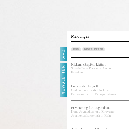
Meldungen
Kicken, kämpfen, klettern
Sporthalle in Paris von Atelier
Ramdam
Freudvoller Eingriff
Umbau einer Textilfabrik bei
Barcelona von NUA arquitectures
Erweiterung fürs Jugendhaus
Hutta Architektur und Knüvener
Architekturlandschaft in Köln