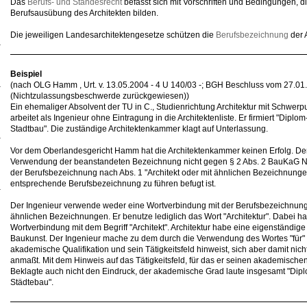
Das
Berufs- und Standesrecht
befasst sich mit Vorschriften und Bedingungen, d
Berufsausübung des Architekten bilden.
Die jeweiligen Landesarchitektengesetze schützen die
Berufsbezeichnung
der 
Beispiel
(nach OLG Hamm , Urt. v. 13.05.2004 - 4 U 140/03 -; BGH Beschluss vom 27.01
(Nichtzulassungsbeschwerde zurückgewiesen))
Ein ehemaliger Absolvent der TU in C., Studienrichtung Architektur mit Schwerp
arbeitet als Ingenieur ohne Eintragung in die Architektenliste. Er firmiert "Diplom
Stadtbau". Die zuständige Architektenkammer klagt auf Unterlassung.
Vor dem Oberlandesgericht Hamm hat die Architektenkammer keinen Erfolg. Der 
Verwendung der beanstandeten Bezeichnung nicht gegen § 2 Abs. 2 BauKaG 
der Berufsbezeichnung nach Abs. 1 "Architekt oder mit ähnlichen Bezeichnunge
entsprechende Berufsbezeichnung zu führen befugt ist.
Der Ingenieur verwende weder eine Wortverbindung mit der Berufsbezeichnung 
ähnlichen Bezeichnungen. Er benutze lediglich das Wort "Architektur". Dabei ha
Wortverbindung mit dem Begriff "Architekt". Architektur habe eine eigenständig
Baukunst. Der Ingenieur mache zu dem durch die Verwendung des Wortes "für" de
akademische Qualifikation und sein Tätigkeitsfeld hinweist, sich aber damit nich
anmaßt. Mit dem Hinweis auf das Tätigkeitsfeld, für das er seinen akademisch
Beklagte auch nicht den Eindruck, der akademische Grad laute insgesamt "Diplo
Städtebau".