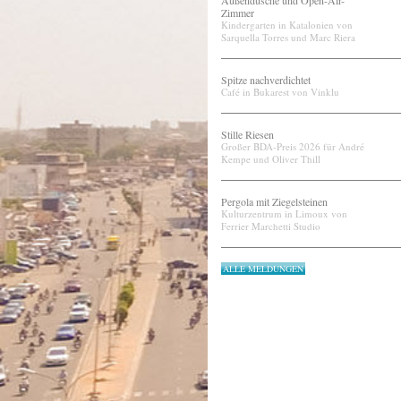
Außendusche und Open-Air-
Zimmer
Kindergarten in Katalonien von
Sarquella Torres und Marc Riera
Spitze nachverdichtet
Café in Bukarest von Vinklu
Stille Riesen
Großer BDA-Preis 2026 für André
Kempe und Oliver Thill
Pergola mit Ziegelsteinen
Kulturzentrum in Limoux von
Ferrier Marchetti Studio
ALLE MELDUNGEN