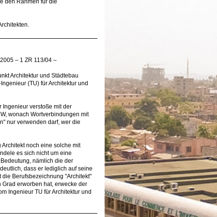
ie den Rahmen für die
Architekten.
.2005 – 1 ZR 113/04 –
unkt Architektur und Städtebau
-Ingenieur (TU) für Architektur und
Ingenieur verstoße mit der
NW, wonach Wortverbindungen mit
n" nur verwenden darf, wer die
Architekt noch eine solche mit
ndele es sich nicht um eine
e Bedeutung, nämlich die der
utlich, dass er lediglich auf seine
t die Berufsbezeichnung "Architekt"
en Grad erworben hat, erwecke der
m Ingenieur TU für Architektur und