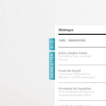
Meldungen
Kicken, kämpfen, klettern
Sporthalle in Paris von Atelier
Ramdam
Freudvoller Eingriff
Umbau einer Textilfabrik bei
Barcelona von NUA arquitectures
Erweiterung fürs Jugendhaus
Hutta Architektur und Knüvener
Architekturlandschaft in Köln