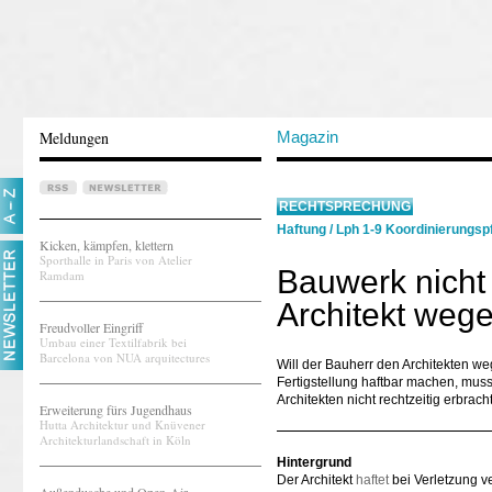
Meldungen
Magazin
RECHTSPRECHUNG
Haftung
/
Lph 1-9 Koordinierungspf
Kicken, kämpfen, klettern
Sporthalle in Paris von Atelier
Bauwerk nicht r
Ramdam
Architekt weg
Freudvoller Eingriff
Umbau einer Textilfabrik bei
Barcelona von NUA arquitectures
Will der Bauherr den Architekten we
Fertigstellung haftbar machen, mus
Architekten nicht rechtzeitig erbra
Erweiterung fürs Jugendhaus
Hutta Architektur und Knüvener
Architekturlandschaft in Köln
Hintergrund
Der Architekt
haftet
bei Verletzung ve