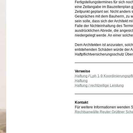
Fertigstellungstermines für sich no
eine Zeitangabe im Bauzeitenplan gr
Zeitpunkt geplant sei. Nicht anders
Gespräches mit dem Bauherrn, zu w
sein solle, dass sich der Architekt 
Falle der Nichteinhaltung des Term
ausdrücklichen Abrede, die angesic
niedergelegt werde. An einer solche
Dem Architekten ist anzuraten, solc
entstehenden Schäden würde der Arc
Haftpflichtversicherungsschutz Über
Verweise
Haftung
/
Lph 1-9 Koordinierungspfl
Haftung
Haftung / rechtzeitige Leistung
Kontakt
Für weitere Informationen wenden Sie
Rechtsanwälte Reuter Grüttner Sch