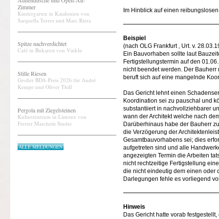
Außendusche und Open-Air-
Zimmer
Im Hinblick auf einen reibungslose
Kindergarten in Katalonien von
Sarquella Torres und Marc Riera
Beispiel
Spitze nachverdichtet
(nach OLG Frankfurt , Urt. v. 28.03
Café in Bukarest von Vinklu
Ein Bauvorhaben sollte laut Bauzeit
Fertigstellungstermin auf den 01.0
nicht beendet werden. Der Bauherr 
Stille Riesen
beruft sich auf eine mangelnde Koor
Großer BDA-Preis 2026 für André
Kempe und Oliver Thill
Das Gericht lehnt einen Schadenser
Koordination sei zu pauschal und k
substantiiert in nachvollziehbarer
Pergola mit Ziegelsteinen
Kulturzentrum in Limoux von
wann der Architekt welche nach dem 
Ferrier Marchetti Studio
Darüberhinaus habe der Bauherr zu
die Verzögerung der Architektenleis
Gesamtbauvorhabens sei; dies erfo
ALLE MELDUNGEN
aufgetreten sind und alle Handwerk
angezeigten Termin die Arbeiten tat
nicht rechtzeitige Fertigstellung ei
die nicht eindeutig dem einen ode
Darlegungen fehle es vorliegend vol
Hinweis
Das Gericht hatte vorab festgestell