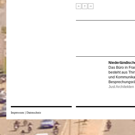
Niederländisch
Das Büro in Fra
besteht aus Thi
und Kommunikat
Besprechungsr
Just Architekten
Impressum
|
Datenschutz