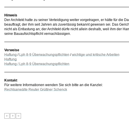
Hinweis
Der Architekt hatte zu seiner Verteidigung weiter vorgetragen, er hätte für di
beauftragt, der ihm seit Jahren als zuverlässig bekannt gewesen sei. Das Gerich
nicht als Entlastung an; der Architekt dürfe nicht allein deshalb, weil ihm der H
seine Bauaufsichtspflicht vernachlässigen.
Verweise
Haftung
/
Lph 8-9 Überwachungspflichten
/
wichtige und kritische Arbeiten
Haftung
Haftung / Lph 8-9 Überwachungspflichten
Kontakt
Für weitere Informationen wenden Sie sich bitte an die Kanzlei:
Rechtsanwälte Reuter Grüttner Schenck