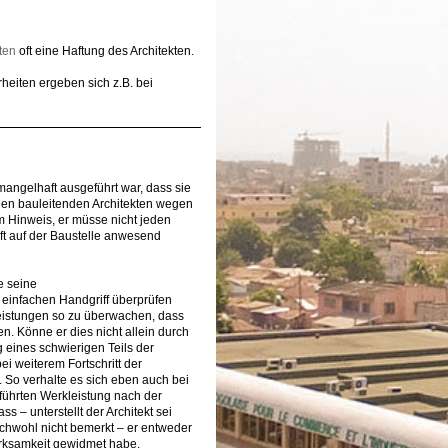
ten
oft eine Haftung des Architekten.
heiten ergeben sich z.B. bei
angelhaft ausgeführt war, dass sie
inen bauleitenden Architekten wegen
m Hinweis, er müsse nicht jeden
oft auf der Baustelle anwesend
e seine
n einfachen Handgriff überprüfen
eistungen so zu überwachen, dass
n. Könne er dies nicht allein durch
 eines schwierigen Teils der
ei weiterem Fortschritt der
 So verhalte es sich eben auch bei
führten Werkleistung nach der
s – unterstellt der Architekt sei
ichwohl nicht bemerkt – er entweder
erksamkeit gewidmet habe.