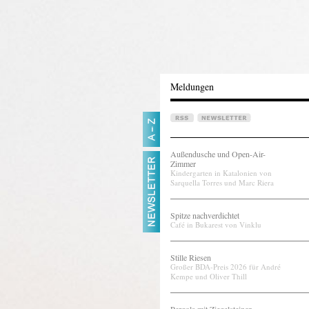
Meldungen
Außendusche und Open-Air-
Zimmer
Kindergarten in Katalonien von
Sarquella Torres und Marc Riera
Spitze nachverdichtet
Café in Bukarest von Vinklu
Stille Riesen
Großer BDA-Preis 2026 für André
Kempe und Oliver Thill