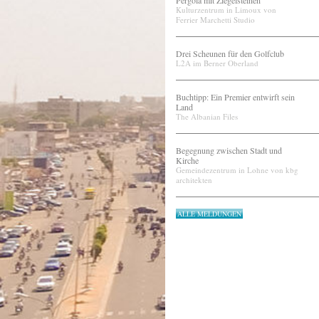
Pergola mit Ziegelsteinen
Kulturzentrum in Limoux von
Ferrier Marchetti Studio
Drei Scheunen für den Golfclub
L2A im Berner Oberland
Buchtipp: Ein Premier entwirft sein
Land
The Albanian Files
Begegnung zwischen Stadt und
Kirche
Gemeindezentrum in Lohne von kbg
architekten
ALLE MELDUNGEN