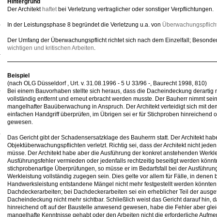
Hintergrund
Der Architekt
haftet
bei Verletzung vertraglicher oder sonstiger Verpflichtungen.
In der Leistungsphase 8 begründet die Verletzung u.a. von
Überwachungspflich
Der Umfang der Überwachungspflicht richtet sich nach dem Einzelfall; Besonder
wichtigen und kritischen Arbeiten
.
Beispiel
(nach OLG Düsseldorf , Urt. v. 31.08.1996 - 5 U 33/96 -, Baurecht 1998, 810)
Bei einem Bauvorhaben stellte sich heraus, dass die Dacheindeckung derartig m
vollständig entfernt und erneut erbracht werden musste. Der Bauherr nimmt se
mangelhafter Bauüberwachung in Anspruch. Der Architekt verteidigt sich mit de
einfachen Handgriff überprüfen, im Übrigen sei er für Stichproben hinreichend 
gewesen.
Das Gericht gibt der Schadensersatzklage des Bauherrn statt. Der Architekt hab
Objektüberwachungspflichten verletzt. Richtig sei, dass der Architekt nicht jede
müsse. Der Architekt habe aber die Ausführung der konkret anstehenden Werkl
Ausführungsfehler vermieden oder jedenfalls rechtzeitig beseitigt werden könnte
stichprobenartige Überprüfungen, so müsse er im Bedarfsfall bei der Ausführung
Werkleistung vollständig zugegen sein. Dies gelte vor allem für Fälle, in denen b
Handwerksleistung entstandene Mängel nicht mehr festgestellt werden könnten.
Dachdeckerarbeiten; bei Dachdeckerarbeiten sei ein erheblicher Teil der ausge
Dacheindeckung nicht mehr sichtbar. Schließlich weist das Gericht darauf hin, das
hinreichend oft auf der Baustelle anwesend gewesen, habe die Fehler aber gle
mangelhafte Kenntnisse gehabt oder den Arbeiten nicht die erforderliche Aufm