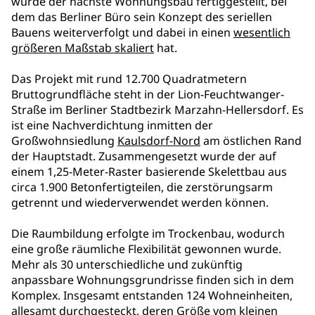
wurde der nächste Wohnungsbau fertiggestellt, bei
dem das Berliner Büro sein Konzept des seriellen
Bauens weiterverfolgt und dabei in einen
wesentlich
größeren Maßstab skaliert
hat.
Das Projekt mit rund 12.700 Quadratmetern
Bruttogrundfläche steht in der Lion-Feuchtwanger-
Straße im Berliner Stadtbezirk Marzahn-Hellersdorf. Es
ist eine Nachverdichtung inmitten der
Großwohnsiedlung
Kaulsdorf-Nord
am östlichen Rand
der Hauptstadt. Zusammengesetzt wurde der auf
einem 1,25-Meter-Raster basierende Skelettbau aus
circa 1.900 Betonfertigteilen, die zerstörungsarm
getrennt und wiederverwendet werden können.
Die Raumbildung erfolgte im Trockenbau, wodurch
eine große räumliche Flexibilität gewonnen wurde.
Mehr als 30 unterschiedliche und zukünftig
anpassbare Wohnungsgrundrisse finden sich in dem
Komplex. Insgesamt entstanden 124 Wohneinheiten,
allesamt durchgesteckt, deren Größe vom kleinen