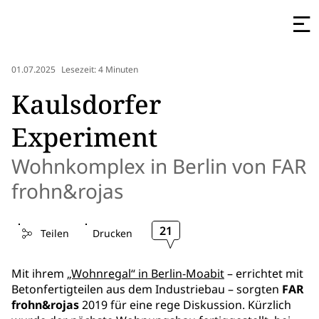
01.07.2025
Lesezeit: 4 Minuten
Kaulsdorfer
Experiment
Wohnkomplex in Berlin von FAR
frohn&rojas
21
Teilen
Drucken
Mit ihrem
„Wohnregal“ in Berlin-Moabit
– errichtet mit
Betonfertigteilen aus dem Industriebau – sorgten
FAR
frohn&rojas
2019 für eine rege Diskussion. Kürzlich