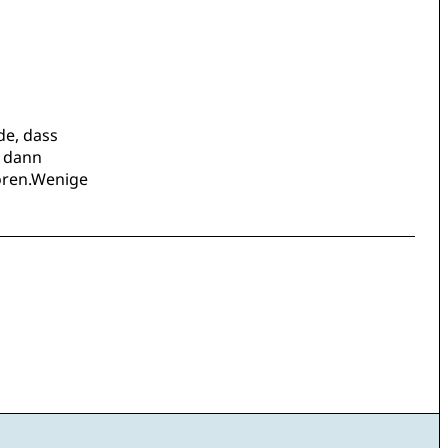
de, dass
r dann
oren.Wenige