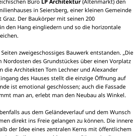
reichischen Büro
LP Architektur
(Altenmarkt) den
milienhauses in Seiersberg, einer kleinen Gemeinde
 Graz. Der Baukörper mit seinen 200
in den Hang eingliedern und so die horizontale
eichen.
ei Seiten zweigeschossiges Bauwerk entstanden. „Die
m Nordosten des Grundstückes über einen Vorplatz
ern die Architekten Tom Lechner und Alexander
Eingang des Hauses stellt die einzige Öffnung auf
ände ist emotional geschlossen; auch die Fassade
ommt man an, erlebt man den Neubau als Winkel.
 ebenfalls aus dem Geländeverlauf und dem Wunsch
n direkt ins Freie gelangen zu können. Die innere
lb der Idee eines zentralen Kerns mit öffentlichem